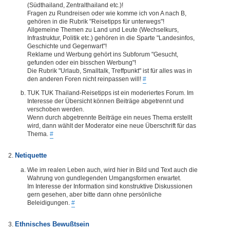
(Südthailand, Zentralthailand etc.)!
Fragen zu Rundreisen oder wie komme ich von A nach B,
gehören in die Rubrik "Reisetipps für unterwegs"!
Allgemeine Themen zu Land und Leute (Wechselkurs,
Infrastruktur, Politik etc.) gehören in die Sparte "Landesinfos,
Geschichte und Gegenwart"!
Reklame und Werbung gehört ins Subforum "Gesucht,
gefunden oder ein bisschen Werbung"!
Die Rubrik "Urlaub, Smalltalk, Treffpunkt" ist für alles was in
den anderen Foren nicht reinpassen will!
#
TUK TUK Thailand-Reisetipps ist ein moderiertes Forum. Im
Interesse der Übersicht können Beiträge abgetrennt und
verschoben werden.
Wenn durch abgetrennte Beiträge ein neues Thema erstellt
wird, dann wählt der Moderator eine neue Überschrift für das
Thema.
#
Netiquette
Wie im realen Leben auch, wird hier in Bild und Text auch die
Wahrung von gundlegenden Umgangsformen erwartet.
Im Interesse der Information sind konstruktive Diskussionen
gern gesehen, aber bitte dann ohne persönliche
Beleidigungen.
#
Ethnisches Bewußtsein