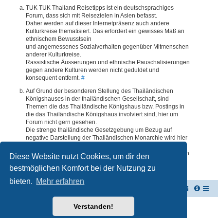
TUK TUK Thailand Reisetipps ist ein deutschsprachiges
Forum, dass sich mit Reisezielen in Asien befasst.
Daher werden auf dieser Internetpräsenz auch andere
Kulturkreise thematisiert. Das erfordert ein gewisses Maß an
ethnischem Bewusstsein
und angemessenes Sozialverhalten gegenüber Mitmenschen
anderer Kulturkreise.
Rassistische Äusserungen und ethnische Pauschalisierungen
gegen andere Kulturen werden nicht geduldet und
konsequent entfernt.
#
Auf Grund der besonderen Stellung des Thailändischen
Königshauses in der thailändischen Gesellschaft, sind
Themen die das Thailändische Königshaus bzw. Postings in
die das Thailändische Königshaus involviert sind, hier um
Forum nicht gern gesehen.
Die strenge thailändische Gesetzgebung um Bezug auf
negative Darstellung der Thailändischen Monarchie wird hier
im Forum akzeptiert. Daher werden Themen oder Postings
deren Inhalte diesbezüglich auch nur ansatzweise bedenklich
Diese Website nutzt Cookies, um dir den
erscheinen, kommentarlos entfernt.
#
bestmöglichen Komfort bei der Nutzung zu
bieten.
Mehr erfahren
TUK TUK Thailand Reisetipps
Foren-Übersicht
Verstanden!
Powered by
phpBB
® Forum Software © phpBB Limited
Deutsche Übersetzung durch
phpBB.de