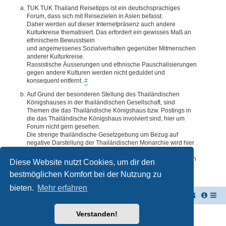
TUK TUK Thailand Reisetipps ist ein deutschsprachiges
Forum, dass sich mit Reisezielen in Asien befasst.
Daher werden auf dieser Internetpräsenz auch andere
Kulturkreise thematisiert. Das erfordert ein gewisses Maß an
ethnischem Bewusstsein
und angemessenes Sozialverhalten gegenüber Mitmenschen
anderer Kulturkreise.
Rassistische Äusserungen und ethnische Pauschalisierungen
gegen andere Kulturen werden nicht geduldet und
konsequent entfernt.
#
Auf Grund der besonderen Stellung des Thailändischen
Königshauses in der thailändischen Gesellschaft, sind
Themen die das Thailändische Königshaus bzw. Postings in
die das Thailändische Königshaus involviert sind, hier um
Forum nicht gern gesehen.
Die strenge thailändische Gesetzgebung um Bezug auf
negative Darstellung der Thailändischen Monarchie wird hier
im Forum akzeptiert. Daher werden Themen oder Postings
deren Inhalte diesbezüglich auch nur ansatzweise bedenklich
Diese Website nutzt Cookies, um dir den
erscheinen, kommentarlos entfernt.
#
bestmöglichen Komfort bei der Nutzung zu
bieten.
Mehr erfahren
TUK TUK Thailand Reisetipps
Foren-Übersicht
Verstanden!
Powered by
phpBB
® Forum Software © phpBB Limited
Deutsche Übersetzung durch
phpBB.de