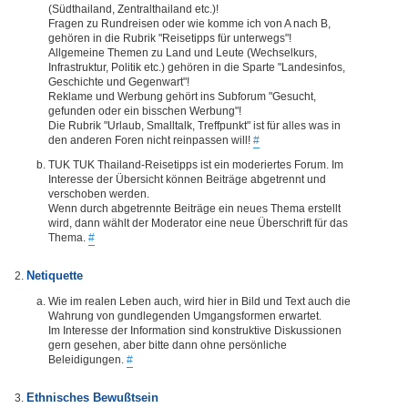
(Südthailand, Zentralthailand etc.)!
Fragen zu Rundreisen oder wie komme ich von A nach B,
gehören in die Rubrik "Reisetipps für unterwegs"!
Allgemeine Themen zu Land und Leute (Wechselkurs,
Infrastruktur, Politik etc.) gehören in die Sparte "Landesinfos,
Geschichte und Gegenwart"!
Reklame und Werbung gehört ins Subforum "Gesucht,
gefunden oder ein bisschen Werbung"!
Die Rubrik "Urlaub, Smalltalk, Treffpunkt" ist für alles was in
den anderen Foren nicht reinpassen will!
#
TUK TUK Thailand-Reisetipps ist ein moderiertes Forum. Im
Interesse der Übersicht können Beiträge abgetrennt und
verschoben werden.
Wenn durch abgetrennte Beiträge ein neues Thema erstellt
wird, dann wählt der Moderator eine neue Überschrift für das
Thema.
#
Netiquette
Wie im realen Leben auch, wird hier in Bild und Text auch die
Wahrung von gundlegenden Umgangsformen erwartet.
Im Interesse der Information sind konstruktive Diskussionen
gern gesehen, aber bitte dann ohne persönliche
Beleidigungen.
#
Ethnisches Bewußtsein