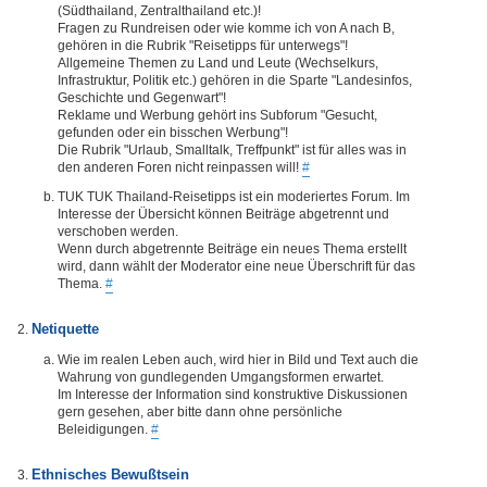
(Südthailand, Zentralthailand etc.)!
Fragen zu Rundreisen oder wie komme ich von A nach B,
gehören in die Rubrik "Reisetipps für unterwegs"!
Allgemeine Themen zu Land und Leute (Wechselkurs,
Infrastruktur, Politik etc.) gehören in die Sparte "Landesinfos,
Geschichte und Gegenwart"!
Reklame und Werbung gehört ins Subforum "Gesucht,
gefunden oder ein bisschen Werbung"!
Die Rubrik "Urlaub, Smalltalk, Treffpunkt" ist für alles was in
den anderen Foren nicht reinpassen will!
#
TUK TUK Thailand-Reisetipps ist ein moderiertes Forum. Im
Interesse der Übersicht können Beiträge abgetrennt und
verschoben werden.
Wenn durch abgetrennte Beiträge ein neues Thema erstellt
wird, dann wählt der Moderator eine neue Überschrift für das
Thema.
#
Netiquette
Wie im realen Leben auch, wird hier in Bild und Text auch die
Wahrung von gundlegenden Umgangsformen erwartet.
Im Interesse der Information sind konstruktive Diskussionen
gern gesehen, aber bitte dann ohne persönliche
Beleidigungen.
#
Ethnisches Bewußtsein