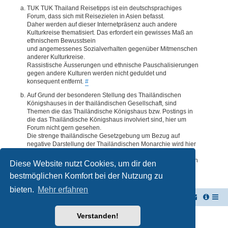
TUK TUK Thailand Reisetipps ist ein deutschsprachiges
Forum, dass sich mit Reisezielen in Asien befasst.
Daher werden auf dieser Internetpräsenz auch andere
Kulturkreise thematisiert. Das erfordert ein gewisses Maß an
ethnischem Bewusstsein
und angemessenes Sozialverhalten gegenüber Mitmenschen
anderer Kulturkreise.
Rassistische Äusserungen und ethnische Pauschalisierungen
gegen andere Kulturen werden nicht geduldet und
konsequent entfernt.
#
Auf Grund der besonderen Stellung des Thailändischen
Königshauses in der thailändischen Gesellschaft, sind
Themen die das Thailändische Königshaus bzw. Postings in
die das Thailändische Königshaus involviert sind, hier um
Forum nicht gern gesehen.
Die strenge thailändische Gesetzgebung um Bezug auf
negative Darstellung der Thailändischen Monarchie wird hier
im Forum akzeptiert. Daher werden Themen oder Postings
deren Inhalte diesbezüglich auch nur ansatzweise bedenklich
Diese Website nutzt Cookies, um dir den
erscheinen, kommentarlos entfernt.
#
bestmöglichen Komfort bei der Nutzung zu
bieten.
Mehr erfahren
TUK TUK Thailand Reisetipps
Foren-Übersicht
Verstanden!
Powered by
phpBB
® Forum Software © phpBB Limited
Deutsche Übersetzung durch
phpBB.de