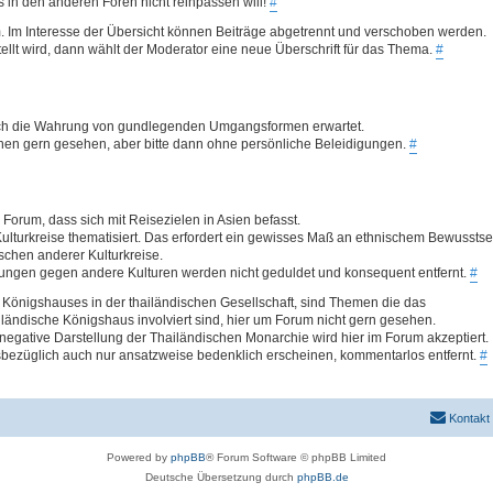
was in den anderen Foren nicht reinpassen will!
#
. Im Interesse der Übersicht können Beiträge abgetrennt und verschoben werden.
llt wird, dann wählt der Moderator eine neue Überschrift für das Thema.
#
 auch die Wahrung von gundlegenden Umgangsformen erwartet.
ionen gern gesehen, aber bitte dann ohne persönliche Beleidigungen.
#
Forum, dass sich mit Reisezielen in Asien befasst.
ulturkreise thematisiert. Das erfordert ein gewisses Maß an ethnischem Bewusstse
hen anderer Kulturkreise.
ungen gegen andere Kulturen werden nicht geduldet und konsequent entfernt.
#
Königshauses in der thailändischen Gesellschaft, sind Themen die das
ländische Königshaus involviert sind, hier um Forum nicht gern gesehen.
egative Darstellung der Thailändischen Monarchie wird hier im Forum akzeptiert.
bezüglich auch nur ansatzweise bedenklich erscheinen, kommentarlos entfernt.
#
Kontakt
Powered by
phpBB
® Forum Software © phpBB Limited
Deutsche Übersetzung durch
phpBB.de