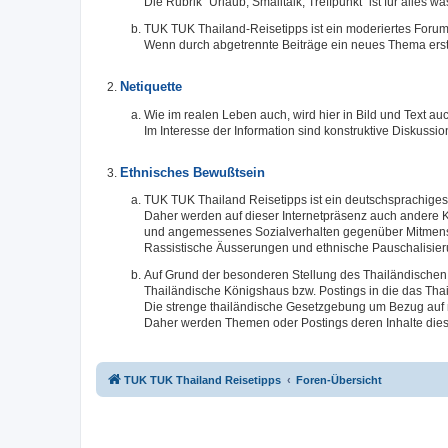
Die Rubrik "Urlaub, Smalltalk, Treffpunkt" ist für alles 
TUK TUK Thailand-Reisetipps ist ein moderiertes Forum
Wenn durch abgetrennte Beiträge ein neues Thema erste
Netiquette
Wie im realen Leben auch, wird hier in Bild und Text
Im Interesse der Information sind konstruktive Diskuss
Ethnisches Bewußtsein
TUK TUK Thailand Reisetipps ist ein deutschsprachiges 
Daher werden auf dieser Internetpräsenz auch andere K
und angemessenes Sozialverhalten gegenüber Mitmensc
Rassistische Äusserungen und ethnische Pauschalisier
Auf Grund der besonderen Stellung des Thailändischen 
Thailändische Königshaus bzw. Postings in die das Thai
Die strenge thailändische Gesetzgebung um Bezug auf n
Daher werden Themen oder Postings deren Inhalte dies
TUK TUK Thailand Reisetipps
Foren-Übersicht