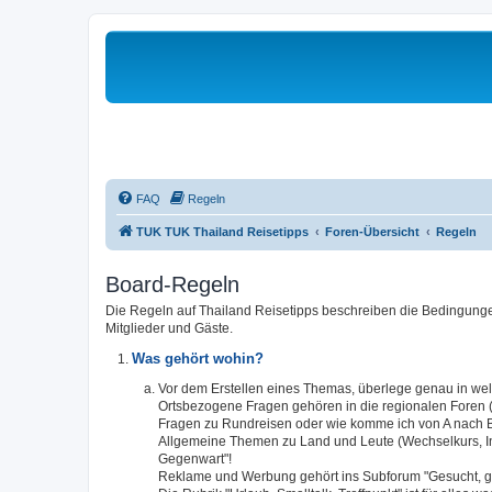
FAQ
Regeln
TUK TUK Thailand Reisetipps
Foren-Übersicht
Regeln
Board-Regeln
Die Regeln auf Thailand Reisetipps beschreiben die Bedingungen
Mitglieder und Gäste.
Was gehört wohin?
Vor dem Erstellen eines Themas, überlege genau in w
Ortsbezogene Fragen gehören in die regionalen Foren (S
Fragen zu Rundreisen oder wie komme ich von A nach B,
Allgemeine Themen zu Land und Leute (Wechselkurs, Infra
Gegenwart"!
Reklame und Werbung gehört ins Subforum "Gesucht, g