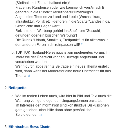
(Südthailand, Zentralthailand etc.)!
Fragen zu Rundreisen oder wie komme ich von A nach B,
gehören in die Rubrik "Reisetipps für unterwegs"!
Allgemeine Themen zu Land und Leute (Wechselkurs,
Infrastruktur, Politik etc.) gehören in die Sparte "Landesinfos,
Geschichte und Gegenwart"!
Reklame und Werbung gehört ins Subforum "Gesucht,
gefunden oder ein bisschen Werbung"!
Die Rubrik "Urlaub, Smalltalk, Treffpunkt" ist für alles was in
den anderen Foren nicht reinpassen will!
#
TUK TUK Thailand-Reisetipps ist ein moderiertes Forum. Im
Interesse der Übersicht können Beiträge abgetrennt und
verschoben werden.
Wenn durch abgetrennte Beiträge ein neues Thema erstellt
wird, dann wählt der Moderator eine neue Überschrift für das
Thema.
#
Netiquette
Wie im realen Leben auch, wird hier in Bild und Text auch die
Wahrung von gundlegenden Umgangsformen erwartet.
Im Interesse der Information sind konstruktive Diskussionen
gern gesehen, aber bitte dann ohne persönliche
Beleidigungen.
#
Ethnisches Bewußtsein