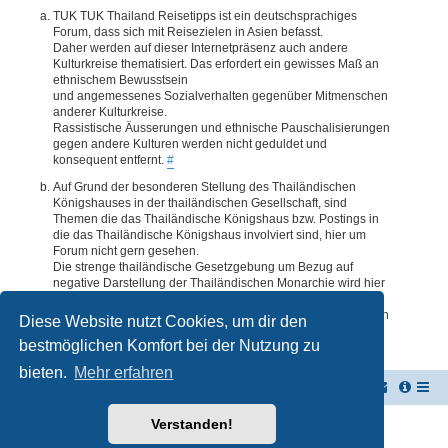
TUK TUK Thailand Reisetipps ist ein deutschsprachiges
Forum, dass sich mit Reisezielen in Asien befasst.
Daher werden auf dieser Internetpräsenz auch andere
Kulturkreise thematisiert. Das erfordert ein gewisses Maß an
ethnischem Bewusstsein
und angemessenes Sozialverhalten gegenüber Mitmenschen
anderer Kulturkreise.
Rassistische Äusserungen und ethnische Pauschalisierungen
gegen andere Kulturen werden nicht geduldet und
konsequent entfernt.
#
Auf Grund der besonderen Stellung des Thailändischen
Königshauses in der thailändischen Gesellschaft, sind
Themen die das Thailändische Königshaus bzw. Postings in
die das Thailändische Königshaus involviert sind, hier um
Forum nicht gern gesehen.
Die strenge thailändische Gesetzgebung um Bezug auf
negative Darstellung der Thailändischen Monarchie wird hier
im Forum akzeptiert. Daher werden Themen oder Postings
deren Inhalte diesbezüglich auch nur ansatzweise bedenklich
Diese Website nutzt Cookies, um dir den
erscheinen, kommentarlos entfernt.
#
bestmöglichen Komfort bei der Nutzung zu
bieten.
Mehr erfahren
TUK TUK Thailand Reisetipps
Foren-Übersicht
Verstanden!
Powered by
phpBB
® Forum Software © phpBB Limited
Deutsche Übersetzung durch
phpBB.de