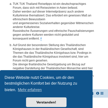
TUK TUK Thailand Reisetipps ist ein deutschsprachiges
Forum, dass sich mit Reisezielen in Asien befasst.
Daher werden auf dieser Internetpräsenz auch andere
Kulturkreise thematisiert. Das erfordert ein gewisses Maß an
ethnischem Bewusstsein
und angemessenes Sozialverhalten gegenüber Mitmenschen
anderer Kulturkreise.
Rassistische Äusserungen und ethnische Pauschalisierungen
gegen andere Kulturen werden nicht geduldet und
konsequent entfernt.
#
Auf Grund der besonderen Stellung des Thailändischen
Königshauses in der thailändischen Gesellschaft, sind
Themen die das Thailändische Königshaus bzw. Postings in
die das Thailändische Königshaus involviert sind, hier um
Forum nicht gern gesehen.
Die strenge thailändische Gesetzgebung um Bezug auf
negative Darstellung der Thailändischen Monarchie wird hier
im Forum akzeptiert. Daher werden Themen oder Postings
deren Inhalte diesbezüglich auch nur ansatzweise bedenklich
Diese Website nutzt Cookies, um dir den
erscheinen, kommentarlos entfernt.
#
bestmöglichen Komfort bei der Nutzung zu
bieten.
Mehr erfahren
TUK TUK Thailand Reisetipps
Foren-Übersicht
Verstanden!
Powered by
phpBB
® Forum Software © phpBB Limited
Deutsche Übersetzung durch
phpBB.de