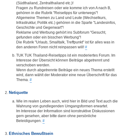
(Südthailand, Zentralthailand etc.)!
Fragen zu Rundreisen oder wie komme ich von A nach B,
gehören in die Rubrik "Reisetipps für unterwegs"!
Allgemeine Themen zu Land und Leute (Wechselkurs,
Infrastruktur, Politik etc.) gehören in die Sparte "Landesinfos,
Geschichte und Gegenwart"!
Reklame und Werbung gehört ins Subforum "Gesucht,
gefunden oder ein bisschen Werbung"!
Die Rubrik "Urlaub, Smalltalk, Treffpunkt" ist für alles was in
den anderen Foren nicht reinpassen will!
#
TUK TUK Thailand-Reisetipps ist ein moderiertes Forum. Im
Interesse der Übersicht können Beiträge abgetrennt und
verschoben werden.
Wenn durch abgetrennte Beiträge ein neues Thema erstellt
wird, dann wählt der Moderator eine neue Überschrift für das
Thema.
#
Netiquette
Wie im realen Leben auch, wird hier in Bild und Text auch die
Wahrung von gundlegenden Umgangsformen erwartet.
Im Interesse der Information sind konstruktive Diskussionen
gern gesehen, aber bitte dann ohne persönliche
Beleidigungen.
#
Ethnisches Bewußtsein