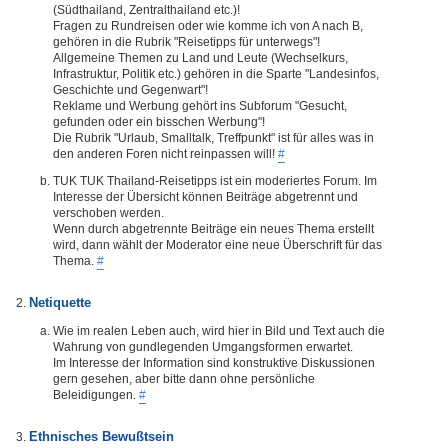
(Südthailand, Zentralthailand etc.)!
Fragen zu Rundreisen oder wie komme ich von A nach B,
gehören in die Rubrik "Reisetipps für unterwegs"!
Allgemeine Themen zu Land und Leute (Wechselkurs,
Infrastruktur, Politik etc.) gehören in die Sparte "Landesinfos,
Geschichte und Gegenwart"!
Reklame und Werbung gehört ins Subforum "Gesucht,
gefunden oder ein bisschen Werbung"!
Die Rubrik "Urlaub, Smalltalk, Treffpunkt" ist für alles was in
den anderen Foren nicht reinpassen will!
#
TUK TUK Thailand-Reisetipps ist ein moderiertes Forum. Im
Interesse der Übersicht können Beiträge abgetrennt und
verschoben werden.
Wenn durch abgetrennte Beiträge ein neues Thema erstellt
wird, dann wählt der Moderator eine neue Überschrift für das
Thema.
#
Netiquette
Wie im realen Leben auch, wird hier in Bild und Text auch die
Wahrung von gundlegenden Umgangsformen erwartet.
Im Interesse der Information sind konstruktive Diskussionen
gern gesehen, aber bitte dann ohne persönliche
Beleidigungen.
#
Ethnisches Bewußtsein