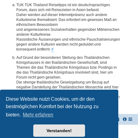
TUK TUK Thailand Reisetipps ist ein deutschsprachiges
Forum, dass sich mit Reisezielen in Asien befasst.
Daher werden auf dieser Internetpräsenz auch andere
Kulturkreise thematisiert. Das erfordert ein gewisses Maß an
ethnischem Bewusstsein
und angemessenes Sozialverhalten gegenüber Mitmenschen
anderer Kulturkreise.
Rassistische Äusserungen und ethnische Pauschalisierungen
gegen andere Kulturen werden nicht geduldet und
konsequent entfernt.
#
Auf Grund der besonderen Stellung des Thailändischen
Königshauses in der thailändischen Gesellschaft, sind
Themen die das Thailändische Königshaus bzw. Postings in
die das Thailändische Königshaus involviert sind, hier um
Forum nicht gern gesehen.
Die strenge thailändische Gesetzgebung um Bezug auf
negative Darstellung der Thailändischen Monarchie wird hier
im Forum akzeptiert. Daher werden Themen oder Postings
deren Inhalte diesbezüglich auch nur ansatzweise bedenklich
Diese Website nutzt Cookies, um dir den
erscheinen, kommentarlos entfernt.
#
bestmöglichen Komfort bei der Nutzung zu
bieten.
Mehr erfahren
TUK TUK Thailand Reisetipps
Foren-Übersicht
Verstanden!
Powered by
phpBB
® Forum Software © phpBB Limited
Deutsche Übersetzung durch
phpBB.de