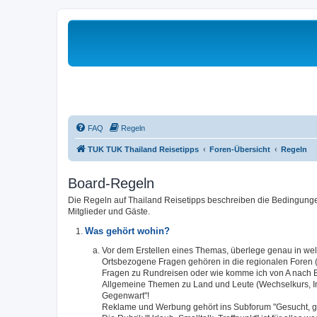
FAQ
Regeln
TUK TUK Thailand Reisetipps
Foren-Übersicht
Regeln
Board-Regeln
Die Regeln auf Thailand Reisetipps beschreiben die Bedingungen
Mitglieder und Gäste.
Was gehört wohin?
Vor dem Erstellen eines Themas, überlege genau in w
Ortsbezogene Fragen gehören in die regionalen Foren (S
Fragen zu Rundreisen oder wie komme ich von A nach B,
Allgemeine Themen zu Land und Leute (Wechselkurs, Infra
Gegenwart"!
Reklame und Werbung gehört ins Subforum "Gesucht, g