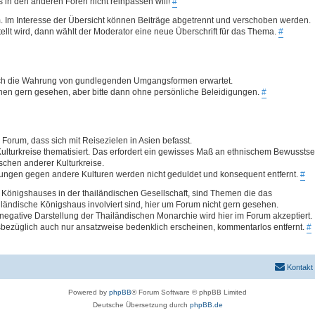
was in den anderen Foren nicht reinpassen will!
#
. Im Interesse der Übersicht können Beiträge abgetrennt und verschoben werden.
llt wird, dann wählt der Moderator eine neue Überschrift für das Thema.
#
 auch die Wahrung von gundlegenden Umgangsformen erwartet.
ionen gern gesehen, aber bitte dann ohne persönliche Beleidigungen.
#
Forum, dass sich mit Reisezielen in Asien befasst.
ulturkreise thematisiert. Das erfordert ein gewisses Maß an ethnischem Bewusstse
hen anderer Kulturkreise.
ungen gegen andere Kulturen werden nicht geduldet und konsequent entfernt.
#
Königshauses in der thailändischen Gesellschaft, sind Themen die das
ländische Königshaus involviert sind, hier um Forum nicht gern gesehen.
egative Darstellung der Thailändischen Monarchie wird hier im Forum akzeptiert.
bezüglich auch nur ansatzweise bedenklich erscheinen, kommentarlos entfernt.
#
Kontakt
Powered by
phpBB
® Forum Software © phpBB Limited
Deutsche Übersetzung durch
phpBB.de