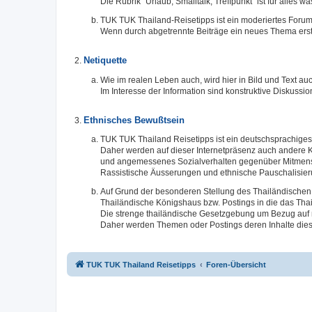
Die Rubrik "Urlaub, Smalltalk, Treffpunkt" ist für alles 
TUK TUK Thailand-Reisetipps ist ein moderiertes Forum
Wenn durch abgetrennte Beiträge ein neues Thema erste
Netiquette
Wie im realen Leben auch, wird hier in Bild und Text
Im Interesse der Information sind konstruktive Diskuss
Ethnisches Bewußtsein
TUK TUK Thailand Reisetipps ist ein deutschsprachiges 
Daher werden auf dieser Internetpräsenz auch andere K
und angemessenes Sozialverhalten gegenüber Mitmensc
Rassistische Äusserungen und ethnische Pauschalisier
Auf Grund der besonderen Stellung des Thailändischen 
Thailändische Königshaus bzw. Postings in die das Thai
Die strenge thailändische Gesetzgebung um Bezug auf n
Daher werden Themen oder Postings deren Inhalte dies
TUK TUK Thailand Reisetipps
Foren-Übersicht