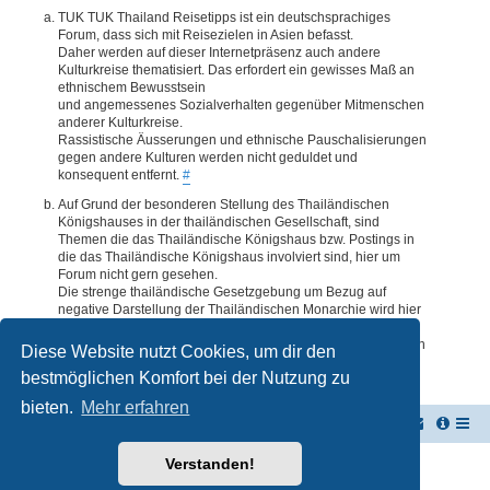
TUK TUK Thailand Reisetipps ist ein deutschsprachiges
Forum, dass sich mit Reisezielen in Asien befasst.
Daher werden auf dieser Internetpräsenz auch andere
Kulturkreise thematisiert. Das erfordert ein gewisses Maß an
ethnischem Bewusstsein
und angemessenes Sozialverhalten gegenüber Mitmenschen
anderer Kulturkreise.
Rassistische Äusserungen und ethnische Pauschalisierungen
gegen andere Kulturen werden nicht geduldet und
konsequent entfernt.
#
Auf Grund der besonderen Stellung des Thailändischen
Königshauses in der thailändischen Gesellschaft, sind
Themen die das Thailändische Königshaus bzw. Postings in
die das Thailändische Königshaus involviert sind, hier um
Forum nicht gern gesehen.
Die strenge thailändische Gesetzgebung um Bezug auf
negative Darstellung der Thailändischen Monarchie wird hier
im Forum akzeptiert. Daher werden Themen oder Postings
deren Inhalte diesbezüglich auch nur ansatzweise bedenklich
Diese Website nutzt Cookies, um dir den
erscheinen, kommentarlos entfernt.
#
bestmöglichen Komfort bei der Nutzung zu
bieten.
Mehr erfahren
TUK TUK Thailand Reisetipps
Foren-Übersicht
Verstanden!
Powered by
phpBB
® Forum Software © phpBB Limited
Deutsche Übersetzung durch
phpBB.de