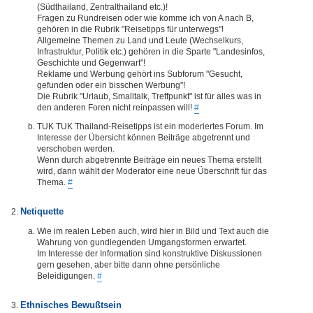
(Südthailand, Zentralthailand etc.)!
Fragen zu Rundreisen oder wie komme ich von A nach B,
gehören in die Rubrik "Reisetipps für unterwegs"!
Allgemeine Themen zu Land und Leute (Wechselkurs,
Infrastruktur, Politik etc.) gehören in die Sparte "Landesinfos,
Geschichte und Gegenwart"!
Reklame und Werbung gehört ins Subforum "Gesucht,
gefunden oder ein bisschen Werbung"!
Die Rubrik "Urlaub, Smalltalk, Treffpunkt" ist für alles was in
den anderen Foren nicht reinpassen will!
#
TUK TUK Thailand-Reisetipps ist ein moderiertes Forum. Im
Interesse der Übersicht können Beiträge abgetrennt und
verschoben werden.
Wenn durch abgetrennte Beiträge ein neues Thema erstellt
wird, dann wählt der Moderator eine neue Überschrift für das
Thema.
#
Netiquette
Wie im realen Leben auch, wird hier in Bild und Text auch die
Wahrung von gundlegenden Umgangsformen erwartet.
Im Interesse der Information sind konstruktive Diskussionen
gern gesehen, aber bitte dann ohne persönliche
Beleidigungen.
#
Ethnisches Bewußtsein