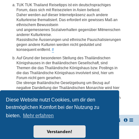
TUK TUK Thailand Reisetipps ist ein deutschsprachiges
Forum, dass sich mit Reisezielen in Asien befasst.
Daher werden auf dieser Internetpräsenz auch andere
Kulturkreise thematisiert. Das erfordert ein gewisses Maß an
ethnischem Bewusstsein
und angemessenes Sozialverhalten gegenüber Mitmenschen
anderer Kulturkreise.
Rassistische Äusserungen und ethnische Pauschalisierungen
gegen andere Kulturen werden nicht geduldet und
konsequent entfernt.
#
Auf Grund der besonderen Stellung des Thailändischen
Königshauses in der thailändischen Gesellschaft, sind
Themen die das Thailändische Königshaus bzw. Postings in
die das Thailändische Königshaus involviert sind, hier um
Forum nicht gern gesehen.
Die strenge thailändische Gesetzgebung um Bezug auf
negative Darstellung der Thailändischen Monarchie wird hier
im Forum akzeptiert. Daher werden Themen oder Postings
deren Inhalte diesbezüglich auch nur ansatzweise bedenklich
Diese Website nutzt Cookies, um dir den
erscheinen, kommentarlos entfernt.
#
bestmöglichen Komfort bei der Nutzung zu
bieten.
Mehr erfahren
TUK TUK Thailand Reisetipps
Foren-Übersicht
Verstanden!
Powered by
phpBB
® Forum Software © phpBB Limited
Deutsche Übersetzung durch
phpBB.de