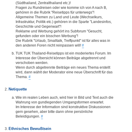
(Südthailand, Zentralthailand etc.)!
Fragen zu Rundreisen oder wie komme ich von A nach B,
gehören in die Rubrik "Reisetipps für unterwegs"!
Allgemeine Themen zu Land und Leute (Wechselkurs,
Infrastruktur, Politik etc.) gehören in die Sparte "Landesinfos,
Geschichte und Gegenwart"!
Reklame und Werbung gehört ins Subforum "Gesucht,
gefunden oder ein bisschen Werbung"!
Die Rubrik "Urlaub, Smalltalk, Treffpunkt" ist für alles was in
den anderen Foren nicht reinpassen will!
#
TUK TUK Thailand-Reisetipps ist ein moderiertes Forum. Im
Interesse der Übersicht können Beiträge abgetrennt und
verschoben werden.
Wenn durch abgetrennte Beiträge ein neues Thema erstellt
wird, dann wählt der Moderator eine neue Überschrift für das
Thema.
#
Netiquette
Wie im realen Leben auch, wird hier in Bild und Text auch die
Wahrung von gundlegenden Umgangsformen erwartet.
Im Interesse der Information sind konstruktive Diskussionen
gern gesehen, aber bitte dann ohne persönliche
Beleidigungen.
#
Ethnisches Bewußtsein