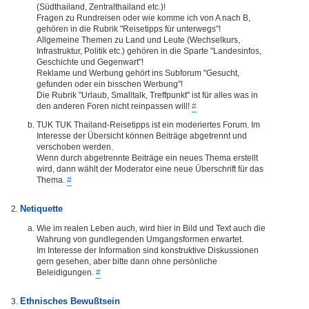
(Südthailand, Zentralthailand etc.)!
Fragen zu Rundreisen oder wie komme ich von A nach B,
gehören in die Rubrik "Reisetipps für unterwegs"!
Allgemeine Themen zu Land und Leute (Wechselkurs,
Infrastruktur, Politik etc.) gehören in die Sparte "Landesinfos,
Geschichte und Gegenwart"!
Reklame und Werbung gehört ins Subforum "Gesucht,
gefunden oder ein bisschen Werbung"!
Die Rubrik "Urlaub, Smalltalk, Treffpunkt" ist für alles was in
den anderen Foren nicht reinpassen will!
#
TUK TUK Thailand-Reisetipps ist ein moderiertes Forum. Im
Interesse der Übersicht können Beiträge abgetrennt und
verschoben werden.
Wenn durch abgetrennte Beiträge ein neues Thema erstellt
wird, dann wählt der Moderator eine neue Überschrift für das
Thema.
#
Netiquette
Wie im realen Leben auch, wird hier in Bild und Text auch die
Wahrung von gundlegenden Umgangsformen erwartet.
Im Interesse der Information sind konstruktive Diskussionen
gern gesehen, aber bitte dann ohne persönliche
Beleidigungen.
#
Ethnisches Bewußtsein