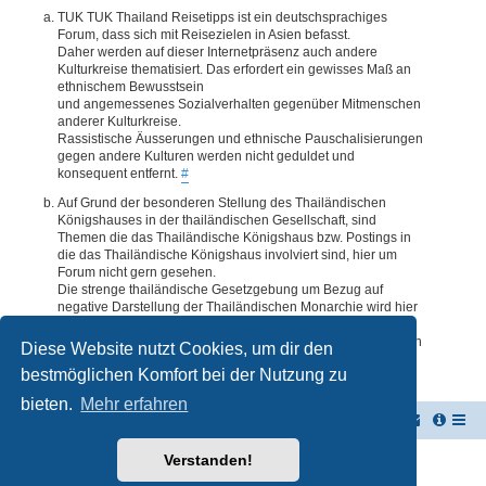
TUK TUK Thailand Reisetipps ist ein deutschsprachiges
Forum, dass sich mit Reisezielen in Asien befasst.
Daher werden auf dieser Internetpräsenz auch andere
Kulturkreise thematisiert. Das erfordert ein gewisses Maß an
ethnischem Bewusstsein
und angemessenes Sozialverhalten gegenüber Mitmenschen
anderer Kulturkreise.
Rassistische Äusserungen und ethnische Pauschalisierungen
gegen andere Kulturen werden nicht geduldet und
konsequent entfernt.
#
Auf Grund der besonderen Stellung des Thailändischen
Königshauses in der thailändischen Gesellschaft, sind
Themen die das Thailändische Königshaus bzw. Postings in
die das Thailändische Königshaus involviert sind, hier um
Forum nicht gern gesehen.
Die strenge thailändische Gesetzgebung um Bezug auf
negative Darstellung der Thailändischen Monarchie wird hier
im Forum akzeptiert. Daher werden Themen oder Postings
deren Inhalte diesbezüglich auch nur ansatzweise bedenklich
Diese Website nutzt Cookies, um dir den
erscheinen, kommentarlos entfernt.
#
bestmöglichen Komfort bei der Nutzung zu
bieten.
Mehr erfahren
TUK TUK Thailand Reisetipps
Foren-Übersicht
Verstanden!
Powered by
phpBB
® Forum Software © phpBB Limited
Deutsche Übersetzung durch
phpBB.de