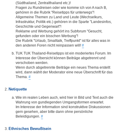
(Südthailand, Zentralthailand etc.)!
Fragen zu Rundreisen oder wie komme ich von A nach B,
gehören in die Rubrik "Reisetipps für unterwegs"!
Allgemeine Themen zu Land und Leute (Wechselkurs,
Infrastruktur, Politik etc.) gehören in die Sparte "Landesinfos,
Geschichte und Gegenwart"!
Reklame und Werbung gehört ins Subforum "Gesucht,
gefunden oder ein bisschen Werbung"!
Die Rubrik "Urlaub, Smalltalk, Treffpunkt" ist für alles was in
den anderen Foren nicht reinpassen will!
#
TUK TUK Thailand-Reisetipps ist ein moderiertes Forum. Im
Interesse der Übersicht können Beiträge abgetrennt und
verschoben werden.
Wenn durch abgetrennte Beiträge ein neues Thema erstellt
wird, dann wählt der Moderator eine neue Überschrift für das
Thema.
#
Netiquette
Wie im realen Leben auch, wird hier in Bild und Text auch die
Wahrung von gundlegenden Umgangsformen erwartet.
Im Interesse der Information sind konstruktive Diskussionen
gern gesehen, aber bitte dann ohne persönliche
Beleidigungen.
#
Ethnisches Bewußtsein