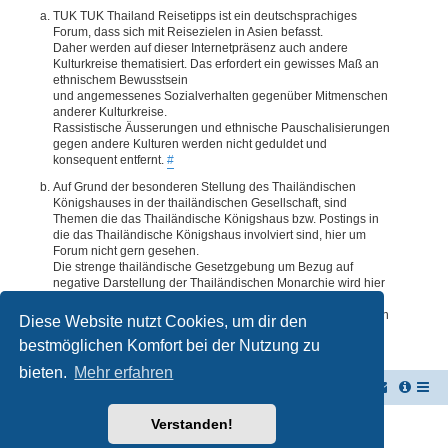
TUK TUK Thailand Reisetipps ist ein deutschsprachiges
Forum, dass sich mit Reisezielen in Asien befasst.
Daher werden auf dieser Internetpräsenz auch andere
Kulturkreise thematisiert. Das erfordert ein gewisses Maß an
ethnischem Bewusstsein
und angemessenes Sozialverhalten gegenüber Mitmenschen
anderer Kulturkreise.
Rassistische Äusserungen und ethnische Pauschalisierungen
gegen andere Kulturen werden nicht geduldet und
konsequent entfernt.
#
Auf Grund der besonderen Stellung des Thailändischen
Königshauses in der thailändischen Gesellschaft, sind
Themen die das Thailändische Königshaus bzw. Postings in
die das Thailändische Königshaus involviert sind, hier um
Forum nicht gern gesehen.
Die strenge thailändische Gesetzgebung um Bezug auf
negative Darstellung der Thailändischen Monarchie wird hier
im Forum akzeptiert. Daher werden Themen oder Postings
deren Inhalte diesbezüglich auch nur ansatzweise bedenklich
Diese Website nutzt Cookies, um dir den
erscheinen, kommentarlos entfernt.
#
bestmöglichen Komfort bei der Nutzung zu
bieten.
Mehr erfahren
TUK TUK Thailand Reisetipps
Foren-Übersicht
Verstanden!
Powered by
phpBB
® Forum Software © phpBB Limited
Deutsche Übersetzung durch
phpBB.de