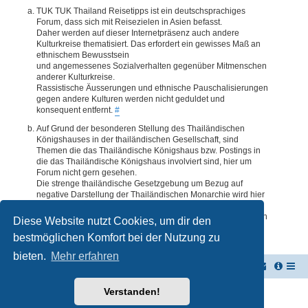
TUK TUK Thailand Reisetipps ist ein deutschsprachiges
Forum, dass sich mit Reisezielen in Asien befasst.
Daher werden auf dieser Internetpräsenz auch andere
Kulturkreise thematisiert. Das erfordert ein gewisses Maß an
ethnischem Bewusstsein
und angemessenes Sozialverhalten gegenüber Mitmenschen
anderer Kulturkreise.
Rassistische Äusserungen und ethnische Pauschalisierungen
gegen andere Kulturen werden nicht geduldet und
konsequent entfernt.
#
Auf Grund der besonderen Stellung des Thailändischen
Königshauses in der thailändischen Gesellschaft, sind
Themen die das Thailändische Königshaus bzw. Postings in
die das Thailändische Königshaus involviert sind, hier um
Forum nicht gern gesehen.
Die strenge thailändische Gesetzgebung um Bezug auf
negative Darstellung der Thailändischen Monarchie wird hier
im Forum akzeptiert. Daher werden Themen oder Postings
deren Inhalte diesbezüglich auch nur ansatzweise bedenklich
Diese Website nutzt Cookies, um dir den
erscheinen, kommentarlos entfernt.
#
bestmöglichen Komfort bei der Nutzung zu
bieten.
Mehr erfahren
TUK TUK Thailand Reisetipps
Foren-Übersicht
Verstanden!
Powered by
phpBB
® Forum Software © phpBB Limited
Deutsche Übersetzung durch
phpBB.de