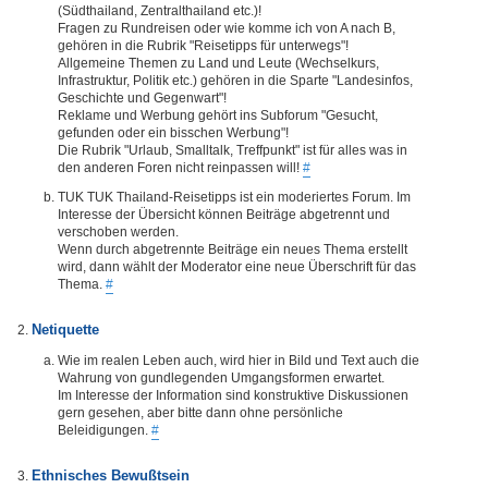
(Südthailand, Zentralthailand etc.)!
Fragen zu Rundreisen oder wie komme ich von A nach B,
gehören in die Rubrik "Reisetipps für unterwegs"!
Allgemeine Themen zu Land und Leute (Wechselkurs,
Infrastruktur, Politik etc.) gehören in die Sparte "Landesinfos,
Geschichte und Gegenwart"!
Reklame und Werbung gehört ins Subforum "Gesucht,
gefunden oder ein bisschen Werbung"!
Die Rubrik "Urlaub, Smalltalk, Treffpunkt" ist für alles was in
den anderen Foren nicht reinpassen will!
#
TUK TUK Thailand-Reisetipps ist ein moderiertes Forum. Im
Interesse der Übersicht können Beiträge abgetrennt und
verschoben werden.
Wenn durch abgetrennte Beiträge ein neues Thema erstellt
wird, dann wählt der Moderator eine neue Überschrift für das
Thema.
#
Netiquette
Wie im realen Leben auch, wird hier in Bild und Text auch die
Wahrung von gundlegenden Umgangsformen erwartet.
Im Interesse der Information sind konstruktive Diskussionen
gern gesehen, aber bitte dann ohne persönliche
Beleidigungen.
#
Ethnisches Bewußtsein