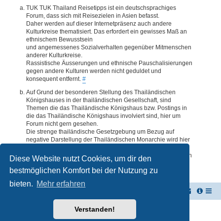
TUK TUK Thailand Reisetipps ist ein deutschsprachiges
Forum, dass sich mit Reisezielen in Asien befasst.
Daher werden auf dieser Internetpräsenz auch andere
Kulturkreise thematisiert. Das erfordert ein gewisses Maß an
ethnischem Bewusstsein
und angemessenes Sozialverhalten gegenüber Mitmenschen
anderer Kulturkreise.
Rassistische Äusserungen und ethnische Pauschalisierungen
gegen andere Kulturen werden nicht geduldet und
konsequent entfernt.
#
Auf Grund der besonderen Stellung des Thailändischen
Königshauses in der thailändischen Gesellschaft, sind
Themen die das Thailändische Königshaus bzw. Postings in
die das Thailändische Königshaus involviert sind, hier um
Forum nicht gern gesehen.
Die strenge thailändische Gesetzgebung um Bezug auf
negative Darstellung der Thailändischen Monarchie wird hier
im Forum akzeptiert. Daher werden Themen oder Postings
deren Inhalte diesbezüglich auch nur ansatzweise bedenklich
Diese Website nutzt Cookies, um dir den
erscheinen, kommentarlos entfernt.
#
bestmöglichen Komfort bei der Nutzung zu
bieten.
Mehr erfahren
TUK TUK Thailand Reisetipps
Foren-Übersicht
Verstanden!
Powered by
phpBB
® Forum Software © phpBB Limited
Deutsche Übersetzung durch
phpBB.de