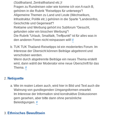
(Südthailand, Zentralthailand etc.)!
Fragen zu Rundreisen oder wie komme ich von A nach B,
gehören in die Rubrik "Reisetipps für unterwegs"!
Allgemeine Themen zu Land und Leute (Wechselkurs,
Infrastruktur, Politik etc.) gehören in die Sparte "Landesinfos,
Geschichte und Gegenwart"!
Reklame und Werbung gehört ins Subforum "Gesucht,
gefunden oder ein bisschen Werbung"!
Die Rubrik "Urlaub, Smalltalk, Treffpunkt" ist für alles was in
den anderen Foren nicht reinpassen will!
#
TUK TUK Thailand-Reisetipps ist ein moderiertes Forum. Im
Interesse der Übersicht können Beiträge abgetrennt und
verschoben werden.
Wenn durch abgetrennte Beiträge ein neues Thema erstellt
wird, dann wählt der Moderator eine neue Überschrift für das
Thema.
#
Netiquette
Wie im realen Leben auch, wird hier in Bild und Text auch die
Wahrung von gundlegenden Umgangsformen erwartet.
Im Interesse der Information sind konstruktive Diskussionen
gern gesehen, aber bitte dann ohne persönliche
Beleidigungen.
#
Ethnisches Bewußtsein