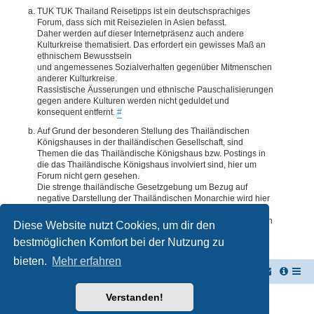
TUK TUK Thailand Reisetipps ist ein deutschsprachiges
Forum, dass sich mit Reisezielen in Asien befasst.
Daher werden auf dieser Internetpräsenz auch andere
Kulturkreise thematisiert. Das erfordert ein gewisses Maß an
ethnischem Bewusstsein
und angemessenes Sozialverhalten gegenüber Mitmenschen
anderer Kulturkreise.
Rassistische Äusserungen und ethnische Pauschalisierungen
gegen andere Kulturen werden nicht geduldet und
konsequent entfernt.
#
Auf Grund der besonderen Stellung des Thailändischen
Königshauses in der thailändischen Gesellschaft, sind
Themen die das Thailändische Königshaus bzw. Postings in
die das Thailändische Königshaus involviert sind, hier um
Forum nicht gern gesehen.
Die strenge thailändische Gesetzgebung um Bezug auf
negative Darstellung der Thailändischen Monarchie wird hier
im Forum akzeptiert. Daher werden Themen oder Postings
deren Inhalte diesbezüglich auch nur ansatzweise bedenklich
Diese Website nutzt Cookies, um dir den
erscheinen, kommentarlos entfernt.
#
bestmöglichen Komfort bei der Nutzung zu
bieten.
Mehr erfahren
TUK TUK Thailand Reisetipps
Foren-Übersicht
Verstanden!
Powered by
phpBB
® Forum Software © phpBB Limited
Deutsche Übersetzung durch
phpBB.de