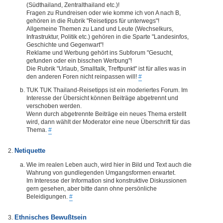
(Südthailand, Zentralthailand etc.)!
Fragen zu Rundreisen oder wie komme ich von A nach B,
gehören in die Rubrik "Reisetipps für unterwegs"!
Allgemeine Themen zu Land und Leute (Wechselkurs,
Infrastruktur, Politik etc.) gehören in die Sparte "Landesinfos,
Geschichte und Gegenwart"!
Reklame und Werbung gehört ins Subforum "Gesucht,
gefunden oder ein bisschen Werbung"!
Die Rubrik "Urlaub, Smalltalk, Treffpunkt" ist für alles was in
den anderen Foren nicht reinpassen will!
#
TUK TUK Thailand-Reisetipps ist ein moderiertes Forum. Im
Interesse der Übersicht können Beiträge abgetrennt und
verschoben werden.
Wenn durch abgetrennte Beiträge ein neues Thema erstellt
wird, dann wählt der Moderator eine neue Überschrift für das
Thema.
#
Netiquette
Wie im realen Leben auch, wird hier in Bild und Text auch die
Wahrung von gundlegenden Umgangsformen erwartet.
Im Interesse der Information sind konstruktive Diskussionen
gern gesehen, aber bitte dann ohne persönliche
Beleidigungen.
#
Ethnisches Bewußtsein