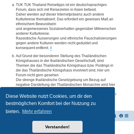
TUK TUK Thailand Reisetipps ist ein deutschsprachiges
Forum, dass sich mit Reisezielen in Asien befasst.
Daher werden auf dieser Internetpräsenz auch andere
Kulturkreise thematisiert. Das erfordert ein gewisses Maß an
ethnischem Bewusstsein
und angemessenes Sozialverhalten gegenüber Mitmenschen
anderer Kulturkreise.
Rassistische Äusserungen und ethnische Pauschalisierungen
gegen andere Kulturen werden nicht geduldet und
konsequent entfernt.
#
Auf Grund der besonderen Stellung des Thailändischen
Königshauses in der thailändischen Gesellschaft, sind
Themen die das Thailändische Königshaus bzw. Postings in
die das Thailändische Königshaus involviert sind, hier um
Forum nicht gern gesehen.
Die strenge thailändische Gesetzgebung um Bezug auf
negative Darstellung der Thailändischen Monarchie wird hier
im Forum akzeptiert. Daher werden Themen oder Postings
deren Inhalte diesbezüglich auch nur ansatzweise bedenklich
Diese Website nutzt Cookies, um dir den
erscheinen, kommentarlos entfernt.
#
bestmöglichen Komfort bei der Nutzung zu
bieten.
Mehr erfahren
TUK TUK Thailand Reisetipps
Foren-Übersicht
Verstanden!
Powered by
phpBB
® Forum Software © phpBB Limited
Deutsche Übersetzung durch
phpBB.de