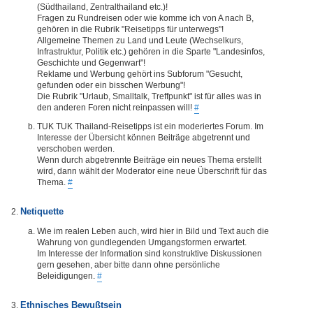
(Südthailand, Zentralthailand etc.)!
Fragen zu Rundreisen oder wie komme ich von A nach B,
gehören in die Rubrik "Reisetipps für unterwegs"!
Allgemeine Themen zu Land und Leute (Wechselkurs,
Infrastruktur, Politik etc.) gehören in die Sparte "Landesinfos,
Geschichte und Gegenwart"!
Reklame und Werbung gehört ins Subforum "Gesucht,
gefunden oder ein bisschen Werbung"!
Die Rubrik "Urlaub, Smalltalk, Treffpunkt" ist für alles was in
den anderen Foren nicht reinpassen will!
#
TUK TUK Thailand-Reisetipps ist ein moderiertes Forum. Im
Interesse der Übersicht können Beiträge abgetrennt und
verschoben werden.
Wenn durch abgetrennte Beiträge ein neues Thema erstellt
wird, dann wählt der Moderator eine neue Überschrift für das
Thema.
#
Netiquette
Wie im realen Leben auch, wird hier in Bild und Text auch die
Wahrung von gundlegenden Umgangsformen erwartet.
Im Interesse der Information sind konstruktive Diskussionen
gern gesehen, aber bitte dann ohne persönliche
Beleidigungen.
#
Ethnisches Bewußtsein