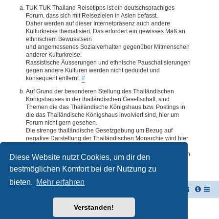
TUK TUK Thailand Reisetipps ist ein deutschsprachiges
Forum, dass sich mit Reisezielen in Asien befasst.
Daher werden auf dieser Internetpräsenz auch andere
Kulturkreise thematisiert. Das erfordert ein gewisses Maß an
ethnischem Bewusstsein
und angemessenes Sozialverhalten gegenüber Mitmenschen
anderer Kulturkreise.
Rassistische Äusserungen und ethnische Pauschalisierungen
gegen andere Kulturen werden nicht geduldet und
konsequent entfernt.
#
Auf Grund der besonderen Stellung des Thailändischen
Königshauses in der thailändischen Gesellschaft, sind
Themen die das Thailändische Königshaus bzw. Postings in
die das Thailändische Königshaus involviert sind, hier um
Forum nicht gern gesehen.
Die strenge thailändische Gesetzgebung um Bezug auf
negative Darstellung der Thailändischen Monarchie wird hier
im Forum akzeptiert. Daher werden Themen oder Postings
deren Inhalte diesbezüglich auch nur ansatzweise bedenklich
Diese Website nutzt Cookies, um dir den
erscheinen, kommentarlos entfernt.
#
bestmöglichen Komfort bei der Nutzung zu
bieten.
Mehr erfahren
TUK TUK Thailand Reisetipps
Foren-Übersicht
Verstanden!
Powered by
phpBB
® Forum Software © phpBB Limited
Deutsche Übersetzung durch
phpBB.de