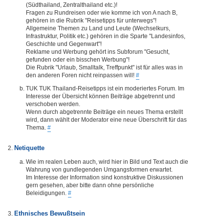
(Südthailand, Zentralthailand etc.)!
Fragen zu Rundreisen oder wie komme ich von A nach B,
gehören in die Rubrik "Reisetipps für unterwegs"!
Allgemeine Themen zu Land und Leute (Wechselkurs,
Infrastruktur, Politik etc.) gehören in die Sparte "Landesinfos,
Geschichte und Gegenwart"!
Reklame und Werbung gehört ins Subforum "Gesucht,
gefunden oder ein bisschen Werbung"!
Die Rubrik "Urlaub, Smalltalk, Treffpunkt" ist für alles was in
den anderen Foren nicht reinpassen will!
#
TUK TUK Thailand-Reisetipps ist ein moderiertes Forum. Im
Interesse der Übersicht können Beiträge abgetrennt und
verschoben werden.
Wenn durch abgetrennte Beiträge ein neues Thema erstellt
wird, dann wählt der Moderator eine neue Überschrift für das
Thema.
#
Netiquette
Wie im realen Leben auch, wird hier in Bild und Text auch die
Wahrung von gundlegenden Umgangsformen erwartet.
Im Interesse der Information sind konstruktive Diskussionen
gern gesehen, aber bitte dann ohne persönliche
Beleidigungen.
#
Ethnisches Bewußtsein