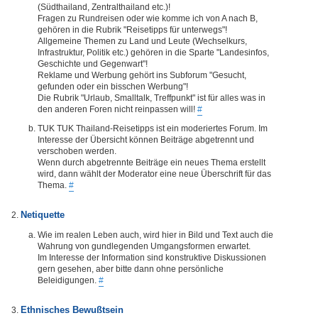
(Südthailand, Zentralthailand etc.)!
Fragen zu Rundreisen oder wie komme ich von A nach B,
gehören in die Rubrik "Reisetipps für unterwegs"!
Allgemeine Themen zu Land und Leute (Wechselkurs,
Infrastruktur, Politik etc.) gehören in die Sparte "Landesinfos,
Geschichte und Gegenwart"!
Reklame und Werbung gehört ins Subforum "Gesucht,
gefunden oder ein bisschen Werbung"!
Die Rubrik "Urlaub, Smalltalk, Treffpunkt" ist für alles was in
den anderen Foren nicht reinpassen will!
#
TUK TUK Thailand-Reisetipps ist ein moderiertes Forum. Im
Interesse der Übersicht können Beiträge abgetrennt und
verschoben werden.
Wenn durch abgetrennte Beiträge ein neues Thema erstellt
wird, dann wählt der Moderator eine neue Überschrift für das
Thema.
#
Netiquette
Wie im realen Leben auch, wird hier in Bild und Text auch die
Wahrung von gundlegenden Umgangsformen erwartet.
Im Interesse der Information sind konstruktive Diskussionen
gern gesehen, aber bitte dann ohne persönliche
Beleidigungen.
#
Ethnisches Bewußtsein