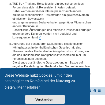
TUK TUK Thailand Reisetipps ist ein deutschsprachiges
Forum, dass sich mit Reisezielen in Asien befasst.
Daher werden auf dieser Internetpräsenz auch andere
Kulturkreise thematisiert. Das erfordert ein gewisses Maß an
ethnischem Bewusstsein
und angemessenes Sozialverhalten gegenüber Mitmenschen
anderer Kulturkreise.
Rassistische Äusserungen und ethnische Pauschalisierungen
gegen andere Kulturen werden nicht geduldet und
konsequent entfernt.
#
Auf Grund der besonderen Stellung des Thailändischen
Königshauses in der thailändischen Gesellschaft, sind
Themen die das Thailändische Königshaus bzw. Postings in
die das Thailändische Königshaus involviert sind, hier um
Forum nicht gern gesehen.
Die strenge thailändische Gesetzgebung um Bezug auf
negative Darstellung der Thailändischen Monarchie wird hier
im Forum akzeptiert. Daher werden Themen oder Postings
deren Inhalte diesbezüglich auch nur ansatzweise bedenklich
Diese Website nutzt Cookies, um dir den
erscheinen, kommentarlos entfernt.
#
bestmöglichen Komfort bei der Nutzung zu
bieten.
Mehr erfahren
TUK TUK Thailand Reisetipps
Foren-Übersicht
Verstanden!
Powered by
phpBB
® Forum Software © phpBB Limited
Deutsche Übersetzung durch
phpBB.de