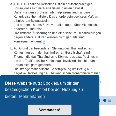
TUK TUK Thailand Reisetipps ist ein deutschsprachiges
Forum, dass sich mit Reisezielen in Asien befasst.
Daher werden auf dieser Internetpräsenz auch andere
Kulturkreise thematisiert. Das erfordert ein gewisses Maß an
ethnischem Bewusstsein
und angemessenes Sozialverhalten gegenüber Mitmenschen
anderer Kulturkreise.
Rassistische Äusserungen und ethnische Pauschalisierungen
gegen andere Kulturen werden nicht geduldet und
konsequent entfernt.
#
Auf Grund der besonderen Stellung des Thailändischen
Königshauses in der thailändischen Gesellschaft, sind
Themen die das Thailändische Königshaus bzw. Postings in
die das Thailändische Königshaus involviert sind, hier um
Forum nicht gern gesehen.
Die strenge thailändische Gesetzgebung um Bezug auf
negative Darstellung der Thailändischen Monarchie wird hier
im Forum akzeptiert. Daher werden Themen oder Postings
deren Inhalte diesbezüglich auch nur ansatzweise bedenklich
Diese Website nutzt Cookies, um dir den
erscheinen, kommentarlos entfernt.
#
bestmöglichen Komfort bei der Nutzung zu
bieten.
Mehr erfahren
TUK TUK Thailand Reisetipps
Foren-Übersicht
Verstanden!
Powered by
phpBB
® Forum Software © phpBB Limited
Deutsche Übersetzung durch
phpBB.de