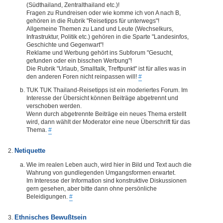
(Südthailand, Zentralthailand etc.)!
Fragen zu Rundreisen oder wie komme ich von A nach B,
gehören in die Rubrik "Reisetipps für unterwegs"!
Allgemeine Themen zu Land und Leute (Wechselkurs,
Infrastruktur, Politik etc.) gehören in die Sparte "Landesinfos,
Geschichte und Gegenwart"!
Reklame und Werbung gehört ins Subforum "Gesucht,
gefunden oder ein bisschen Werbung"!
Die Rubrik "Urlaub, Smalltalk, Treffpunkt" ist für alles was in
den anderen Foren nicht reinpassen will!
#
TUK TUK Thailand-Reisetipps ist ein moderiertes Forum. Im
Interesse der Übersicht können Beiträge abgetrennt und
verschoben werden.
Wenn durch abgetrennte Beiträge ein neues Thema erstellt
wird, dann wählt der Moderator eine neue Überschrift für das
Thema.
#
Netiquette
Wie im realen Leben auch, wird hier in Bild und Text auch die
Wahrung von gundlegenden Umgangsformen erwartet.
Im Interesse der Information sind konstruktive Diskussionen
gern gesehen, aber bitte dann ohne persönliche
Beleidigungen.
#
Ethnisches Bewußtsein