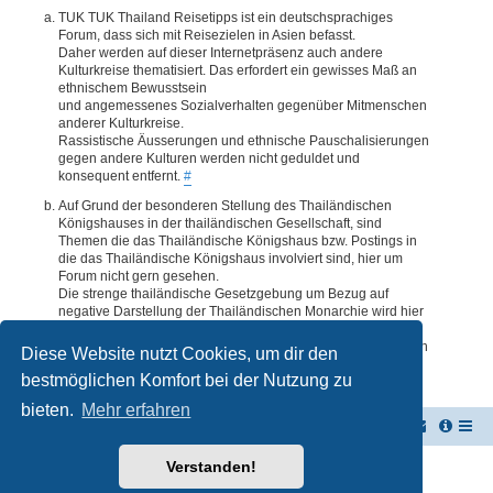
TUK TUK Thailand Reisetipps ist ein deutschsprachiges
Forum, dass sich mit Reisezielen in Asien befasst.
Daher werden auf dieser Internetpräsenz auch andere
Kulturkreise thematisiert. Das erfordert ein gewisses Maß an
ethnischem Bewusstsein
und angemessenes Sozialverhalten gegenüber Mitmenschen
anderer Kulturkreise.
Rassistische Äusserungen und ethnische Pauschalisierungen
gegen andere Kulturen werden nicht geduldet und
konsequent entfernt.
#
Auf Grund der besonderen Stellung des Thailändischen
Königshauses in der thailändischen Gesellschaft, sind
Themen die das Thailändische Königshaus bzw. Postings in
die das Thailändische Königshaus involviert sind, hier um
Forum nicht gern gesehen.
Die strenge thailändische Gesetzgebung um Bezug auf
negative Darstellung der Thailändischen Monarchie wird hier
im Forum akzeptiert. Daher werden Themen oder Postings
deren Inhalte diesbezüglich auch nur ansatzweise bedenklich
Diese Website nutzt Cookies, um dir den
erscheinen, kommentarlos entfernt.
#
bestmöglichen Komfort bei der Nutzung zu
bieten.
Mehr erfahren
TUK TUK Thailand Reisetipps
Foren-Übersicht
Verstanden!
Powered by
phpBB
® Forum Software © phpBB Limited
Deutsche Übersetzung durch
phpBB.de