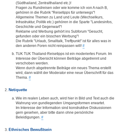
(Südthailand, Zentralthailand etc.)!
Fragen zu Rundreisen oder wie komme ich von A nach B,
gehören in die Rubrik "Reisetipps für unterwegs"!
Allgemeine Themen zu Land und Leute (Wechselkurs,
Infrastruktur, Politik etc.) gehören in die Sparte "Landesinfos,
Geschichte und Gegenwart"!
Reklame und Werbung gehört ins Subforum "Gesucht,
gefunden oder ein bisschen Werbung"!
Die Rubrik "Urlaub, Smalltalk, Treffpunkt" ist für alles was in
den anderen Foren nicht reinpassen will!
#
TUK TUK Thailand-Reisetipps ist ein moderiertes Forum. Im
Interesse der Übersicht können Beiträge abgetrennt und
verschoben werden.
Wenn durch abgetrennte Beiträge ein neues Thema erstellt
wird, dann wählt der Moderator eine neue Überschrift für das
Thema.
#
Netiquette
Wie im realen Leben auch, wird hier in Bild und Text auch die
Wahrung von gundlegenden Umgangsformen erwartet.
Im Interesse der Information sind konstruktive Diskussionen
gern gesehen, aber bitte dann ohne persönliche
Beleidigungen.
#
Ethnisches Bewußtsein