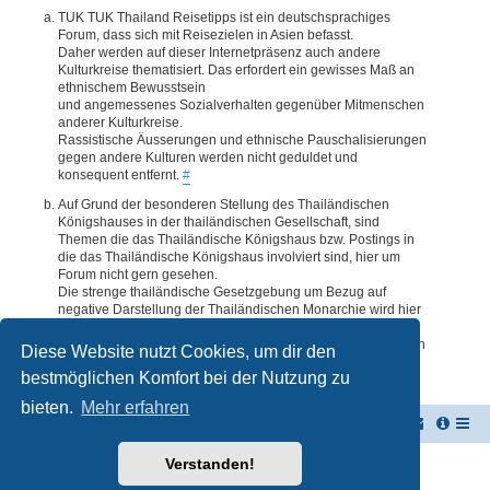
TUK TUK Thailand Reisetipps ist ein deutschsprachiges
Forum, dass sich mit Reisezielen in Asien befasst.
Daher werden auf dieser Internetpräsenz auch andere
Kulturkreise thematisiert. Das erfordert ein gewisses Maß an
ethnischem Bewusstsein
und angemessenes Sozialverhalten gegenüber Mitmenschen
anderer Kulturkreise.
Rassistische Äusserungen und ethnische Pauschalisierungen
gegen andere Kulturen werden nicht geduldet und
konsequent entfernt.
#
Auf Grund der besonderen Stellung des Thailändischen
Königshauses in der thailändischen Gesellschaft, sind
Themen die das Thailändische Königshaus bzw. Postings in
die das Thailändische Königshaus involviert sind, hier um
Forum nicht gern gesehen.
Die strenge thailändische Gesetzgebung um Bezug auf
negative Darstellung der Thailändischen Monarchie wird hier
im Forum akzeptiert. Daher werden Themen oder Postings
deren Inhalte diesbezüglich auch nur ansatzweise bedenklich
Diese Website nutzt Cookies, um dir den
erscheinen, kommentarlos entfernt.
#
bestmöglichen Komfort bei der Nutzung zu
bieten.
Mehr erfahren
TUK TUK Thailand Reisetipps
Foren-Übersicht
Verstanden!
Powered by
phpBB
® Forum Software © phpBB Limited
Deutsche Übersetzung durch
phpBB.de