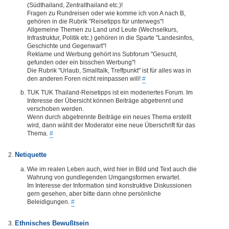
(Südthailand, Zentralthailand etc.)!
Fragen zu Rundreisen oder wie komme ich von A nach B,
gehören in die Rubrik "Reisetipps für unterwegs"!
Allgemeine Themen zu Land und Leute (Wechselkurs,
Infrastruktur, Politik etc.) gehören in die Sparte "Landesinfos,
Geschichte und Gegenwart"!
Reklame und Werbung gehört ins Subforum "Gesucht,
gefunden oder ein bisschen Werbung"!
Die Rubrik "Urlaub, Smalltalk, Treffpunkt" ist für alles was in
den anderen Foren nicht reinpassen will!
#
TUK TUK Thailand-Reisetipps ist ein moderiertes Forum. Im
Interesse der Übersicht können Beiträge abgetrennt und
verschoben werden.
Wenn durch abgetrennte Beiträge ein neues Thema erstellt
wird, dann wählt der Moderator eine neue Überschrift für das
Thema.
#
Netiquette
Wie im realen Leben auch, wird hier in Bild und Text auch die
Wahrung von gundlegenden Umgangsformen erwartet.
Im Interesse der Information sind konstruktive Diskussionen
gern gesehen, aber bitte dann ohne persönliche
Beleidigungen.
#
Ethnisches Bewußtsein