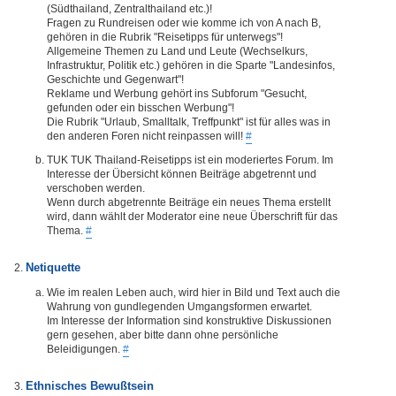
(Südthailand, Zentralthailand etc.)!
Fragen zu Rundreisen oder wie komme ich von A nach B,
gehören in die Rubrik "Reisetipps für unterwegs"!
Allgemeine Themen zu Land und Leute (Wechselkurs,
Infrastruktur, Politik etc.) gehören in die Sparte "Landesinfos,
Geschichte und Gegenwart"!
Reklame und Werbung gehört ins Subforum "Gesucht,
gefunden oder ein bisschen Werbung"!
Die Rubrik "Urlaub, Smalltalk, Treffpunkt" ist für alles was in
den anderen Foren nicht reinpassen will!
#
TUK TUK Thailand-Reisetipps ist ein moderiertes Forum. Im
Interesse der Übersicht können Beiträge abgetrennt und
verschoben werden.
Wenn durch abgetrennte Beiträge ein neues Thema erstellt
wird, dann wählt der Moderator eine neue Überschrift für das
Thema.
#
Netiquette
Wie im realen Leben auch, wird hier in Bild und Text auch die
Wahrung von gundlegenden Umgangsformen erwartet.
Im Interesse der Information sind konstruktive Diskussionen
gern gesehen, aber bitte dann ohne persönliche
Beleidigungen.
#
Ethnisches Bewußtsein