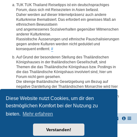
TUK TUK Thailand Reisetipps ist ein deutschsprachiges
Forum, dass sich mit Reisezielen in Asien befasst.
Daher werden auf dieser Internetpräsenz auch andere
Kulturkreise thematisiert. Das erfordert ein gewisses Maß an
ethnischem Bewusstsein
und angemessenes Sozialverhalten gegenüber Mitmenschen
anderer Kulturkreise.
Rassistische Äusserungen und ethnische Pauschalisierungen
gegen andere Kulturen werden nicht geduldet und
konsequent entfernt.
#
Auf Grund der besonderen Stellung des Thailändischen
Königshauses in der thailändischen Gesellschaft, sind
Themen die das Thailändische Königshaus bzw. Postings in
die das Thailändische Königshaus involviert sind, hier um
Forum nicht gern gesehen.
Die strenge thailändische Gesetzgebung um Bezug auf
negative Darstellung der Thailändischen Monarchie wird hier
im Forum akzeptiert. Daher werden Themen oder Postings
deren Inhalte diesbezüglich auch nur ansatzweise bedenklich
Diese Website nutzt Cookies, um dir den
erscheinen, kommentarlos entfernt.
#
bestmöglichen Komfort bei der Nutzung zu
bieten.
Mehr erfahren
TUK TUK Thailand Reisetipps
Foren-Übersicht
Verstanden!
Powered by
phpBB
® Forum Software © phpBB Limited
Deutsche Übersetzung durch
phpBB.de