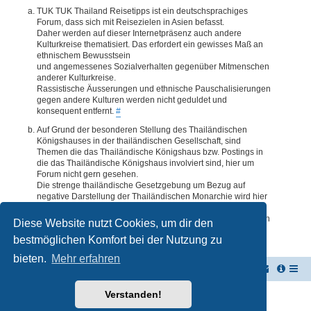
TUK TUK Thailand Reisetipps ist ein deutschsprachiges
Forum, dass sich mit Reisezielen in Asien befasst.
Daher werden auf dieser Internetpräsenz auch andere
Kulturkreise thematisiert. Das erfordert ein gewisses Maß an
ethnischem Bewusstsein
und angemessenes Sozialverhalten gegenüber Mitmenschen
anderer Kulturkreise.
Rassistische Äusserungen und ethnische Pauschalisierungen
gegen andere Kulturen werden nicht geduldet und
konsequent entfernt.
#
Auf Grund der besonderen Stellung des Thailändischen
Königshauses in der thailändischen Gesellschaft, sind
Themen die das Thailändische Königshaus bzw. Postings in
die das Thailändische Königshaus involviert sind, hier um
Forum nicht gern gesehen.
Die strenge thailändische Gesetzgebung um Bezug auf
negative Darstellung der Thailändischen Monarchie wird hier
im Forum akzeptiert. Daher werden Themen oder Postings
deren Inhalte diesbezüglich auch nur ansatzweise bedenklich
Diese Website nutzt Cookies, um dir den
erscheinen, kommentarlos entfernt.
#
bestmöglichen Komfort bei der Nutzung zu
bieten.
Mehr erfahren
TUK TUK Thailand Reisetipps
Foren-Übersicht
Verstanden!
Powered by
phpBB
® Forum Software © phpBB Limited
Deutsche Übersetzung durch
phpBB.de