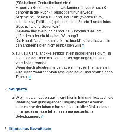
(Südthailand, Zentralthailand etc.)!
Fragen zu Rundreisen oder wie komme ich von A nach B,
gehören in die Rubrik "Reisetipps für unterwegs"!
Allgemeine Themen zu Land und Leute (Wechselkurs,
Infrastruktur, Politik etc.) gehören in die Sparte "Landesinfos,
Geschichte und Gegenwart"!
Reklame und Werbung gehört ins Subforum "Gesucht,
gefunden oder ein bisschen Werbung"!
Die Rubrik "Urlaub, Smalltalk, Treffpunkt" ist für alles was in
den anderen Foren nicht reinpassen will!
#
TUK TUK Thailand-Reisetipps ist ein moderiertes Forum. Im
Interesse der Übersicht können Beiträge abgetrennt und
verschoben werden.
Wenn durch abgetrennte Beiträge ein neues Thema erstellt
wird, dann wählt der Moderator eine neue Überschrift für das
Thema.
#
Netiquette
Wie im realen Leben auch, wird hier in Bild und Text auch die
Wahrung von gundlegenden Umgangsformen erwartet.
Im Interesse der Information sind konstruktive Diskussionen
gern gesehen, aber bitte dann ohne persönliche
Beleidigungen.
#
Ethnisches Bewußtsein