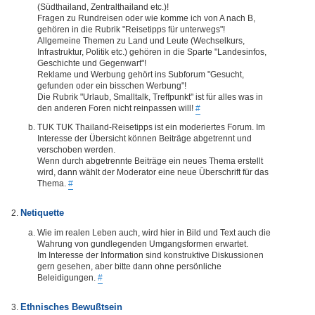
(Südthailand, Zentralthailand etc.)!
Fragen zu Rundreisen oder wie komme ich von A nach B,
gehören in die Rubrik "Reisetipps für unterwegs"!
Allgemeine Themen zu Land und Leute (Wechselkurs,
Infrastruktur, Politik etc.) gehören in die Sparte "Landesinfos,
Geschichte und Gegenwart"!
Reklame und Werbung gehört ins Subforum "Gesucht,
gefunden oder ein bisschen Werbung"!
Die Rubrik "Urlaub, Smalltalk, Treffpunkt" ist für alles was in
den anderen Foren nicht reinpassen will!
#
TUK TUK Thailand-Reisetipps ist ein moderiertes Forum. Im
Interesse der Übersicht können Beiträge abgetrennt und
verschoben werden.
Wenn durch abgetrennte Beiträge ein neues Thema erstellt
wird, dann wählt der Moderator eine neue Überschrift für das
Thema.
#
Netiquette
Wie im realen Leben auch, wird hier in Bild und Text auch die
Wahrung von gundlegenden Umgangsformen erwartet.
Im Interesse der Information sind konstruktive Diskussionen
gern gesehen, aber bitte dann ohne persönliche
Beleidigungen.
#
Ethnisches Bewußtsein