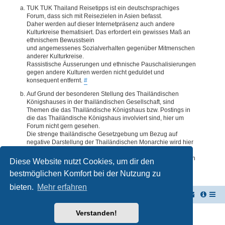
TUK TUK Thailand Reisetipps ist ein deutschsprachiges
Forum, dass sich mit Reisezielen in Asien befasst.
Daher werden auf dieser Internetpräsenz auch andere
Kulturkreise thematisiert. Das erfordert ein gewisses Maß an
ethnischem Bewusstsein
und angemessenes Sozialverhalten gegenüber Mitmenschen
anderer Kulturkreise.
Rassistische Äusserungen und ethnische Pauschalisierungen
gegen andere Kulturen werden nicht geduldet und
konsequent entfernt.
#
Auf Grund der besonderen Stellung des Thailändischen
Königshauses in der thailändischen Gesellschaft, sind
Themen die das Thailändische Königshaus bzw. Postings in
die das Thailändische Königshaus involviert sind, hier um
Forum nicht gern gesehen.
Die strenge thailändische Gesetzgebung um Bezug auf
negative Darstellung der Thailändischen Monarchie wird hier
im Forum akzeptiert. Daher werden Themen oder Postings
deren Inhalte diesbezüglich auch nur ansatzweise bedenklich
Diese Website nutzt Cookies, um dir den
erscheinen, kommentarlos entfernt.
#
bestmöglichen Komfort bei der Nutzung zu
bieten.
Mehr erfahren
TUK TUK Thailand Reisetipps
Foren-Übersicht
Verstanden!
Powered by
phpBB
® Forum Software © phpBB Limited
Deutsche Übersetzung durch
phpBB.de