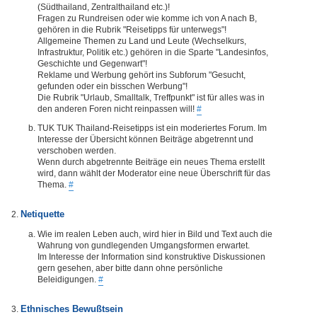
(Südthailand, Zentralthailand etc.)!
Fragen zu Rundreisen oder wie komme ich von A nach B,
gehören in die Rubrik "Reisetipps für unterwegs"!
Allgemeine Themen zu Land und Leute (Wechselkurs,
Infrastruktur, Politik etc.) gehören in die Sparte "Landesinfos,
Geschichte und Gegenwart"!
Reklame und Werbung gehört ins Subforum "Gesucht,
gefunden oder ein bisschen Werbung"!
Die Rubrik "Urlaub, Smalltalk, Treffpunkt" ist für alles was in
den anderen Foren nicht reinpassen will!
#
TUK TUK Thailand-Reisetipps ist ein moderiertes Forum. Im
Interesse der Übersicht können Beiträge abgetrennt und
verschoben werden.
Wenn durch abgetrennte Beiträge ein neues Thema erstellt
wird, dann wählt der Moderator eine neue Überschrift für das
Thema.
#
Netiquette
Wie im realen Leben auch, wird hier in Bild und Text auch die
Wahrung von gundlegenden Umgangsformen erwartet.
Im Interesse der Information sind konstruktive Diskussionen
gern gesehen, aber bitte dann ohne persönliche
Beleidigungen.
#
Ethnisches Bewußtsein