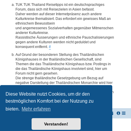
TUK TUK Thailand Reisetipps ist ein deutschsprachiges
Forum, dass sich mit Reisezielen in Asien befasst.
Daher werden auf dieser Internetpräsenz auch andere
Kulturkreise thematisiert. Das erfordert ein gewisses Maß an
ethnischem Bewusstsein
und angemessenes Sozialverhalten gegenüber Mitmenschen
anderer Kulturkreise.
Rassistische Äusserungen und ethnische Pauschalisierungen
gegen andere Kulturen werden nicht geduldet und
konsequent entfernt.
#
Auf Grund der besonderen Stellung des Thailändischen
Königshauses in der thailändischen Gesellschaft, sind
Themen die das Thailändische Königshaus bzw. Postings in
die das Thailändische Königshaus involviert sind, hier um
Forum nicht gern gesehen.
Die strenge thailändische Gesetzgebung um Bezug auf
negative Darstellung der Thailändischen Monarchie wird hier
im Forum akzeptiert. Daher werden Themen oder Postings
deren Inhalte diesbezüglich auch nur ansatzweise bedenklich
Diese Website nutzt Cookies, um dir den
erscheinen, kommentarlos entfernt.
#
bestmöglichen Komfort bei der Nutzung zu
bieten.
Mehr erfahren
TUK TUK Thailand Reisetipps
Foren-Übersicht
Verstanden!
Powered by
phpBB
® Forum Software © phpBB Limited
Deutsche Übersetzung durch
phpBB.de