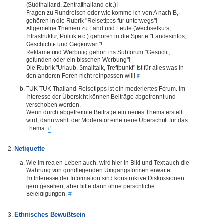
(Südthailand, Zentralthailand etc.)!
Fragen zu Rundreisen oder wie komme ich von A nach B,
gehören in die Rubrik "Reisetipps für unterwegs"!
Allgemeine Themen zu Land und Leute (Wechselkurs,
Infrastruktur, Politik etc.) gehören in die Sparte "Landesinfos,
Geschichte und Gegenwart"!
Reklame und Werbung gehört ins Subforum "Gesucht,
gefunden oder ein bisschen Werbung"!
Die Rubrik "Urlaub, Smalltalk, Treffpunkt" ist für alles was in
den anderen Foren nicht reinpassen will!
#
TUK TUK Thailand-Reisetipps ist ein moderiertes Forum. Im
Interesse der Übersicht können Beiträge abgetrennt und
verschoben werden.
Wenn durch abgetrennte Beiträge ein neues Thema erstellt
wird, dann wählt der Moderator eine neue Überschrift für das
Thema.
#
Netiquette
Wie im realen Leben auch, wird hier in Bild und Text auch die
Wahrung von gundlegenden Umgangsformen erwartet.
Im Interesse der Information sind konstruktive Diskussionen
gern gesehen, aber bitte dann ohne persönliche
Beleidigungen.
#
Ethnisches Bewußtsein