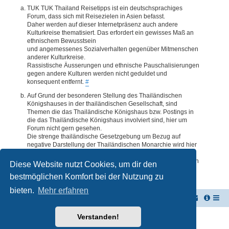
TUK TUK Thailand Reisetipps ist ein deutschsprachiges
Forum, dass sich mit Reisezielen in Asien befasst.
Daher werden auf dieser Internetpräsenz auch andere
Kulturkreise thematisiert. Das erfordert ein gewisses Maß an
ethnischem Bewusstsein
und angemessenes Sozialverhalten gegenüber Mitmenschen
anderer Kulturkreise.
Rassistische Äusserungen und ethnische Pauschalisierungen
gegen andere Kulturen werden nicht geduldet und
konsequent entfernt.
#
Auf Grund der besonderen Stellung des Thailändischen
Königshauses in der thailändischen Gesellschaft, sind
Themen die das Thailändische Königshaus bzw. Postings in
die das Thailändische Königshaus involviert sind, hier um
Forum nicht gern gesehen.
Die strenge thailändische Gesetzgebung um Bezug auf
negative Darstellung der Thailändischen Monarchie wird hier
im Forum akzeptiert. Daher werden Themen oder Postings
deren Inhalte diesbezüglich auch nur ansatzweise bedenklich
Diese Website nutzt Cookies, um dir den
erscheinen, kommentarlos entfernt.
#
bestmöglichen Komfort bei der Nutzung zu
bieten.
Mehr erfahren
TUK TUK Thailand Reisetipps
Foren-Übersicht
Verstanden!
Powered by
phpBB
® Forum Software © phpBB Limited
Deutsche Übersetzung durch
phpBB.de