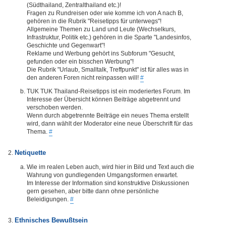
(Südthailand, Zentralthailand etc.)!
Fragen zu Rundreisen oder wie komme ich von A nach B,
gehören in die Rubrik "Reisetipps für unterwegs"!
Allgemeine Themen zu Land und Leute (Wechselkurs,
Infrastruktur, Politik etc.) gehören in die Sparte "Landesinfos,
Geschichte und Gegenwart"!
Reklame und Werbung gehört ins Subforum "Gesucht,
gefunden oder ein bisschen Werbung"!
Die Rubrik "Urlaub, Smalltalk, Treffpunkt" ist für alles was in
den anderen Foren nicht reinpassen will!
#
TUK TUK Thailand-Reisetipps ist ein moderiertes Forum. Im
Interesse der Übersicht können Beiträge abgetrennt und
verschoben werden.
Wenn durch abgetrennte Beiträge ein neues Thema erstellt
wird, dann wählt der Moderator eine neue Überschrift für das
Thema.
#
Netiquette
Wie im realen Leben auch, wird hier in Bild und Text auch die
Wahrung von gundlegenden Umgangsformen erwartet.
Im Interesse der Information sind konstruktive Diskussionen
gern gesehen, aber bitte dann ohne persönliche
Beleidigungen.
#
Ethnisches Bewußtsein