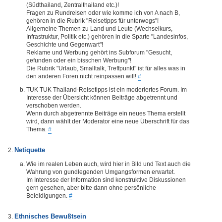
(Südthailand, Zentralthailand etc.)!
Fragen zu Rundreisen oder wie komme ich von A nach B,
gehören in die Rubrik "Reisetipps für unterwegs"!
Allgemeine Themen zu Land und Leute (Wechselkurs,
Infrastruktur, Politik etc.) gehören in die Sparte "Landesinfos,
Geschichte und Gegenwart"!
Reklame und Werbung gehört ins Subforum "Gesucht,
gefunden oder ein bisschen Werbung"!
Die Rubrik "Urlaub, Smalltalk, Treffpunkt" ist für alles was in
den anderen Foren nicht reinpassen will!
#
TUK TUK Thailand-Reisetipps ist ein moderiertes Forum. Im
Interesse der Übersicht können Beiträge abgetrennt und
verschoben werden.
Wenn durch abgetrennte Beiträge ein neues Thema erstellt
wird, dann wählt der Moderator eine neue Überschrift für das
Thema.
#
Netiquette
Wie im realen Leben auch, wird hier in Bild und Text auch die
Wahrung von gundlegenden Umgangsformen erwartet.
Im Interesse der Information sind konstruktive Diskussionen
gern gesehen, aber bitte dann ohne persönliche
Beleidigungen.
#
Ethnisches Bewußtsein