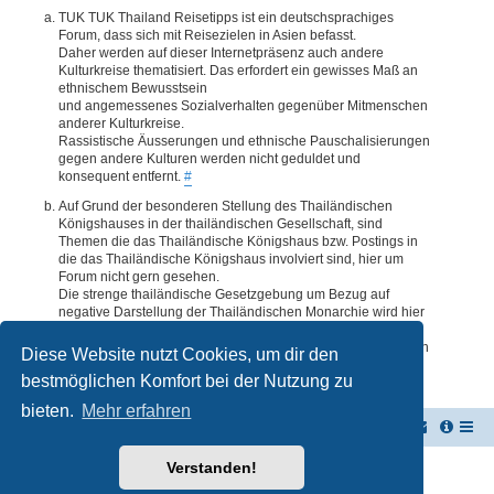
TUK TUK Thailand Reisetipps ist ein deutschsprachiges
Forum, dass sich mit Reisezielen in Asien befasst.
Daher werden auf dieser Internetpräsenz auch andere
Kulturkreise thematisiert. Das erfordert ein gewisses Maß an
ethnischem Bewusstsein
und angemessenes Sozialverhalten gegenüber Mitmenschen
anderer Kulturkreise.
Rassistische Äusserungen und ethnische Pauschalisierungen
gegen andere Kulturen werden nicht geduldet und
konsequent entfernt.
#
Auf Grund der besonderen Stellung des Thailändischen
Königshauses in der thailändischen Gesellschaft, sind
Themen die das Thailändische Königshaus bzw. Postings in
die das Thailändische Königshaus involviert sind, hier um
Forum nicht gern gesehen.
Die strenge thailändische Gesetzgebung um Bezug auf
negative Darstellung der Thailändischen Monarchie wird hier
im Forum akzeptiert. Daher werden Themen oder Postings
deren Inhalte diesbezüglich auch nur ansatzweise bedenklich
Diese Website nutzt Cookies, um dir den
erscheinen, kommentarlos entfernt.
#
bestmöglichen Komfort bei der Nutzung zu
bieten.
Mehr erfahren
TUK TUK Thailand Reisetipps
Foren-Übersicht
Verstanden!
Powered by
phpBB
® Forum Software © phpBB Limited
Deutsche Übersetzung durch
phpBB.de