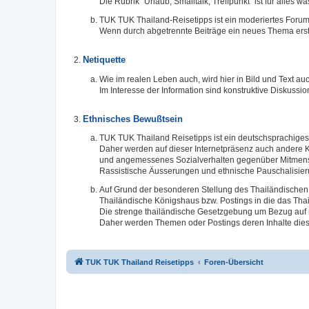
Die Rubrik "Urlaub, Smalltalk, Treffpunkt" ist für alles 
TUK TUK Thailand-Reisetipps ist ein moderiertes Forum
Wenn durch abgetrennte Beiträge ein neues Thema erste
Netiquette
Wie im realen Leben auch, wird hier in Bild und Text
Im Interesse der Information sind konstruktive Diskuss
Ethnisches Bewußtsein
TUK TUK Thailand Reisetipps ist ein deutschsprachiges 
Daher werden auf dieser Internetpräsenz auch andere K
und angemessenes Sozialverhalten gegenüber Mitmensc
Rassistische Äusserungen und ethnische Pauschalisier
Auf Grund der besonderen Stellung des Thailändischen 
Thailändische Königshaus bzw. Postings in die das Thai
Die strenge thailändische Gesetzgebung um Bezug auf n
Daher werden Themen oder Postings deren Inhalte dies
TUK TUK Thailand Reisetipps
Foren-Übersicht