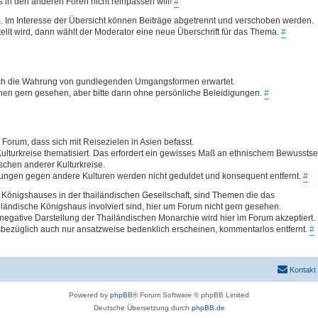
was in den anderen Foren nicht reinpassen will!
#
. Im Interesse der Übersicht können Beiträge abgetrennt und verschoben werden.
llt wird, dann wählt der Moderator eine neue Überschrift für das Thema.
#
 auch die Wahrung von gundlegenden Umgangsformen erwartet.
ionen gern gesehen, aber bitte dann ohne persönliche Beleidigungen.
#
Forum, dass sich mit Reisezielen in Asien befasst.
ulturkreise thematisiert. Das erfordert ein gewisses Maß an ethnischem Bewusstse
hen anderer Kulturkreise.
ungen gegen andere Kulturen werden nicht geduldet und konsequent entfernt.
#
Königshauses in der thailändischen Gesellschaft, sind Themen die das
ländische Königshaus involviert sind, hier um Forum nicht gern gesehen.
egative Darstellung der Thailändischen Monarchie wird hier im Forum akzeptiert.
bezüglich auch nur ansatzweise bedenklich erscheinen, kommentarlos entfernt.
#
Kontakt
Powered by
phpBB
® Forum Software © phpBB Limited
Deutsche Übersetzung durch
phpBB.de