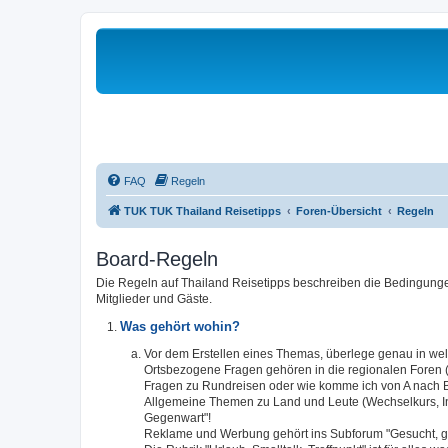
FAQ
Regeln
TUK TUK Thailand Reisetipps
Foren-Übersicht
Regeln
Board-Regeln
Die Regeln auf Thailand Reisetipps beschreiben die Bedingungen
Mitglieder und Gäste.
Was gehört wohin?
Vor dem Erstellen eines Themas, überlege genau in w
Ortsbezogene Fragen gehören in die regionalen Foren (S
Fragen zu Rundreisen oder wie komme ich von A nach B,
Allgemeine Themen zu Land und Leute (Wechselkurs, Infra
Gegenwart"!
Reklame und Werbung gehört ins Subforum "Gesucht, g