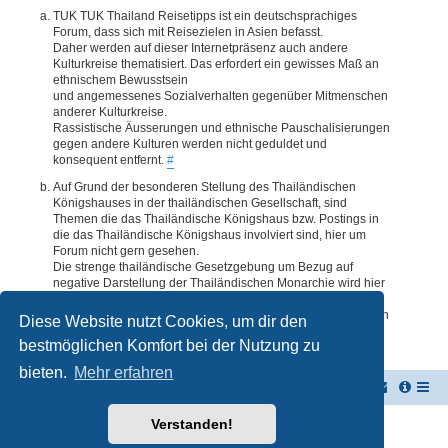
TUK TUK Thailand Reisetipps ist ein deutschsprachiges
Forum, dass sich mit Reisezielen in Asien befasst.
Daher werden auf dieser Internetpräsenz auch andere
Kulturkreise thematisiert. Das erfordert ein gewisses Maß an
ethnischem Bewusstsein
und angemessenes Sozialverhalten gegenüber Mitmenschen
anderer Kulturkreise.
Rassistische Äusserungen und ethnische Pauschalisierungen
gegen andere Kulturen werden nicht geduldet und
konsequent entfernt.
#
Auf Grund der besonderen Stellung des Thailändischen
Königshauses in der thailändischen Gesellschaft, sind
Themen die das Thailändische Königshaus bzw. Postings in
die das Thailändische Königshaus involviert sind, hier um
Forum nicht gern gesehen.
Die strenge thailändische Gesetzgebung um Bezug auf
negative Darstellung der Thailändischen Monarchie wird hier
im Forum akzeptiert. Daher werden Themen oder Postings
deren Inhalte diesbezüglich auch nur ansatzweise bedenklich
Diese Website nutzt Cookies, um dir den
erscheinen, kommentarlos entfernt.
#
bestmöglichen Komfort bei der Nutzung zu
bieten.
Mehr erfahren
TUK TUK Thailand Reisetipps
Foren-Übersicht
Verstanden!
Powered by
phpBB
® Forum Software © phpBB Limited
Deutsche Übersetzung durch
phpBB.de