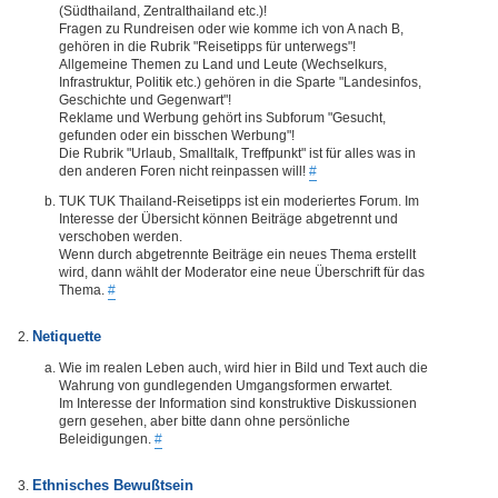
(Südthailand, Zentralthailand etc.)!
Fragen zu Rundreisen oder wie komme ich von A nach B,
gehören in die Rubrik "Reisetipps für unterwegs"!
Allgemeine Themen zu Land und Leute (Wechselkurs,
Infrastruktur, Politik etc.) gehören in die Sparte "Landesinfos,
Geschichte und Gegenwart"!
Reklame und Werbung gehört ins Subforum "Gesucht,
gefunden oder ein bisschen Werbung"!
Die Rubrik "Urlaub, Smalltalk, Treffpunkt" ist für alles was in
den anderen Foren nicht reinpassen will!
#
TUK TUK Thailand-Reisetipps ist ein moderiertes Forum. Im
Interesse der Übersicht können Beiträge abgetrennt und
verschoben werden.
Wenn durch abgetrennte Beiträge ein neues Thema erstellt
wird, dann wählt der Moderator eine neue Überschrift für das
Thema.
#
Netiquette
Wie im realen Leben auch, wird hier in Bild und Text auch die
Wahrung von gundlegenden Umgangsformen erwartet.
Im Interesse der Information sind konstruktive Diskussionen
gern gesehen, aber bitte dann ohne persönliche
Beleidigungen.
#
Ethnisches Bewußtsein