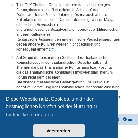
TUK TUK Thailand Reisetipps ist ein deutschsprachiges
Forum, dass sich mit Reisezielen in Asien befasst.
Daher werden auf dieser Internetpräsenz auch andere
Kulturkreise thematisiert. Das erfordert ein gewisses Maß an
ethnischem Bewusstsein
und angemessenes Sozialverhalten gegenüber Mitmenschen
anderer Kulturkreise.
Rassistische Äusserungen und ethnische Pauschalisierungen
gegen andere Kulturen werden nicht geduldet und
konsequent entfernt.
#
Auf Grund der besonderen Stellung des Thailändischen
Königshauses in der thailändischen Gesellschaft, sind
Themen die das Thailändische Königshaus bzw. Postings in
die das Thailändische Königshaus involviert sind, hier um
Forum nicht gern gesehen.
Die strenge thailändische Gesetzgebung um Bezug auf
negative Darstellung der Thailändischen Monarchie wird hier
im Forum akzeptiert. Daher werden Themen oder Postings
deren Inhalte diesbezüglich auch nur ansatzweise bedenklich
Diese Website nutzt Cookies, um dir den
erscheinen, kommentarlos entfernt.
#
bestmöglichen Komfort bei der Nutzung zu
bieten.
Mehr erfahren
TUK TUK Thailand Reisetipps
Foren-Übersicht
Verstanden!
Powered by
phpBB
® Forum Software © phpBB Limited
Deutsche Übersetzung durch
phpBB.de