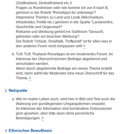
(Südthailand, Zentralthailand etc.)!
Fragen zu Rundreisen oder wie komme ich von A nach B,
gehören in die Rubrik "Reisetipps für unterwegs"!
Allgemeine Themen zu Land und Leute (Wechselkurs,
Infrastruktur, Politik etc.) gehören in die Sparte "Landesinfos,
Geschichte und Gegenwart"!
Reklame und Werbung gehört ins Subforum "Gesucht,
gefunden oder ein bisschen Werbung"!
Die Rubrik "Urlaub, Smalltalk, Treffpunkt" ist für alles was in
den anderen Foren nicht reinpassen will!
#
TUK TUK Thailand-Reisetipps ist ein moderiertes Forum. Im
Interesse der Übersicht können Beiträge abgetrennt und
verschoben werden.
Wenn durch abgetrennte Beiträge ein neues Thema erstellt
wird, dann wählt der Moderator eine neue Überschrift für das
Thema.
#
Netiquette
Wie im realen Leben auch, wird hier in Bild und Text auch die
Wahrung von gundlegenden Umgangsformen erwartet.
Im Interesse der Information sind konstruktive Diskussionen
gern gesehen, aber bitte dann ohne persönliche
Beleidigungen.
#
Ethnisches Bewußtsein