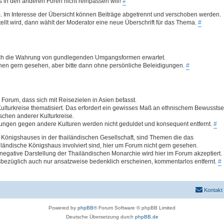
was in den anderen Foren nicht reinpassen will!
#
. Im Interesse der Übersicht können Beiträge abgetrennt und verschoben werden.
llt wird, dann wählt der Moderator eine neue Überschrift für das Thema.
#
 auch die Wahrung von gundlegenden Umgangsformen erwartet.
ionen gern gesehen, aber bitte dann ohne persönliche Beleidigungen.
#
Forum, dass sich mit Reisezielen in Asien befasst.
ulturkreise thematisiert. Das erfordert ein gewisses Maß an ethnischem Bewusstse
hen anderer Kulturkreise.
ungen gegen andere Kulturen werden nicht geduldet und konsequent entfernt.
#
Königshauses in der thailändischen Gesellschaft, sind Themen die das
ländische Königshaus involviert sind, hier um Forum nicht gern gesehen.
egative Darstellung der Thailändischen Monarchie wird hier im Forum akzeptiert.
bezüglich auch nur ansatzweise bedenklich erscheinen, kommentarlos entfernt.
#
Kontakt
Powered by
phpBB
® Forum Software © phpBB Limited
Deutsche Übersetzung durch
phpBB.de