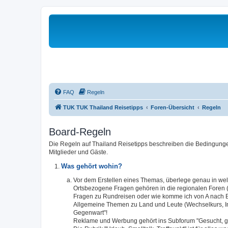
FAQ
Regeln
TUK TUK Thailand Reisetipps
Foren-Übersicht
Regeln
Board-Regeln
Die Regeln auf Thailand Reisetipps beschreiben die Bedingungen
Mitglieder und Gäste.
Was gehört wohin?
Vor dem Erstellen eines Themas, überlege genau in w
Ortsbezogene Fragen gehören in die regionalen Foren (S
Fragen zu Rundreisen oder wie komme ich von A nach B,
Allgemeine Themen zu Land und Leute (Wechselkurs, Infra
Gegenwart"!
Reklame und Werbung gehört ins Subforum "Gesucht, g