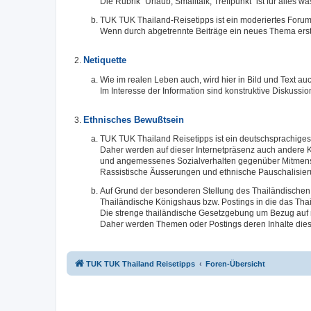
Die Rubrik "Urlaub, Smalltalk, Treffpunkt" ist für alles 
TUK TUK Thailand-Reisetipps ist ein moderiertes Forum
Wenn durch abgetrennte Beiträge ein neues Thema erste
Netiquette
Wie im realen Leben auch, wird hier in Bild und Text
Im Interesse der Information sind konstruktive Diskuss
Ethnisches Bewußtsein
TUK TUK Thailand Reisetipps ist ein deutschsprachiges 
Daher werden auf dieser Internetpräsenz auch andere K
und angemessenes Sozialverhalten gegenüber Mitmensc
Rassistische Äusserungen und ethnische Pauschalisier
Auf Grund der besonderen Stellung des Thailändischen 
Thailändische Königshaus bzw. Postings in die das Thai
Die strenge thailändische Gesetzgebung um Bezug auf n
Daher werden Themen oder Postings deren Inhalte dies
TUK TUK Thailand Reisetipps
Foren-Übersicht