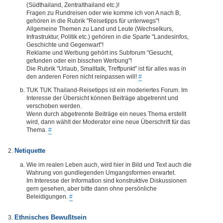
(Südthailand, Zentralthailand etc.)!
Fragen zu Rundreisen oder wie komme ich von A nach B,
gehören in die Rubrik "Reisetipps für unterwegs"!
Allgemeine Themen zu Land und Leute (Wechselkurs,
Infrastruktur, Politik etc.) gehören in die Sparte "Landesinfos,
Geschichte und Gegenwart"!
Reklame und Werbung gehört ins Subforum "Gesucht,
gefunden oder ein bisschen Werbung"!
Die Rubrik "Urlaub, Smalltalk, Treffpunkt" ist für alles was in
den anderen Foren nicht reinpassen will!
#
TUK TUK Thailand-Reisetipps ist ein moderiertes Forum. Im
Interesse der Übersicht können Beiträge abgetrennt und
verschoben werden.
Wenn durch abgetrennte Beiträge ein neues Thema erstellt
wird, dann wählt der Moderator eine neue Überschrift für das
Thema.
#
Netiquette
Wie im realen Leben auch, wird hier in Bild und Text auch die
Wahrung von gundlegenden Umgangsformen erwartet.
Im Interesse der Information sind konstruktive Diskussionen
gern gesehen, aber bitte dann ohne persönliche
Beleidigungen.
#
Ethnisches Bewußtsein