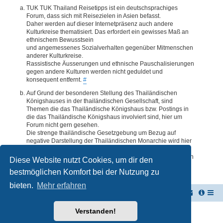
TUK TUK Thailand Reisetipps ist ein deutschsprachiges
Forum, dass sich mit Reisezielen in Asien befasst.
Daher werden auf dieser Internetpräsenz auch andere
Kulturkreise thematisiert. Das erfordert ein gewisses Maß an
ethnischem Bewusstsein
und angemessenes Sozialverhalten gegenüber Mitmenschen
anderer Kulturkreise.
Rassistische Äusserungen und ethnische Pauschalisierungen
gegen andere Kulturen werden nicht geduldet und
konsequent entfernt.
#
Auf Grund der besonderen Stellung des Thailändischen
Königshauses in der thailändischen Gesellschaft, sind
Themen die das Thailändische Königshaus bzw. Postings in
die das Thailändische Königshaus involviert sind, hier um
Forum nicht gern gesehen.
Die strenge thailändische Gesetzgebung um Bezug auf
negative Darstellung der Thailändischen Monarchie wird hier
im Forum akzeptiert. Daher werden Themen oder Postings
deren Inhalte diesbezüglich auch nur ansatzweise bedenklich
Diese Website nutzt Cookies, um dir den
erscheinen, kommentarlos entfernt.
#
bestmöglichen Komfort bei der Nutzung zu
bieten.
Mehr erfahren
TUK TUK Thailand Reisetipps
Foren-Übersicht
Verstanden!
Powered by
phpBB
® Forum Software © phpBB Limited
Deutsche Übersetzung durch
phpBB.de