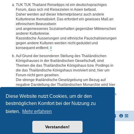
TUK TUK Thailand Reisetipps ist ein deutschsprachiges
Forum, dass sich mit Reisezielen in Asien befasst.
Daher werden auf dieser Internetpräsenz auch andere
Kulturkreise thematisiert. Das erfordert ein gewisses Maß an
ethnischem Bewusstsein
und angemessenes Sozialverhalten gegenüber Mitmenschen
anderer Kulturkreise.
Rassistische Äusserungen und ethnische Pauschalisierungen
gegen andere Kulturen werden nicht geduldet und
konsequent entfernt.
#
Auf Grund der besonderen Stellung des Thailändischen
Königshauses in der thailändischen Gesellschaft, sind
Themen die das Thailändische Königshaus bzw. Postings in
die das Thailändische Königshaus involviert sind, hier um
Forum nicht gern gesehen.
Die strenge thailändische Gesetzgebung um Bezug auf
negative Darstellung der Thailändischen Monarchie wird hier
im Forum akzeptiert. Daher werden Themen oder Postings
deren Inhalte diesbezüglich auch nur ansatzweise bedenklich
Diese Website nutzt Cookies, um dir den
erscheinen, kommentarlos entfernt.
#
bestmöglichen Komfort bei der Nutzung zu
bieten.
Mehr erfahren
TUK TUK Thailand Reisetipps
Foren-Übersicht
Verstanden!
Powered by
phpBB
® Forum Software © phpBB Limited
Deutsche Übersetzung durch
phpBB.de