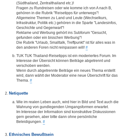
(Südthailand, Zentralthailand etc.)!
Fragen zu Rundreisen oder wie komme ich von A nach B,
gehören in die Rubrik "Reisetipps für unterwegs"!
Allgemeine Themen zu Land und Leute (Wechselkurs,
Infrastruktur, Politik etc.) gehören in die Sparte "Landesinfos,
Geschichte und Gegenwart"!
Reklame und Werbung gehört ins Subforum "Gesucht,
gefunden oder ein bisschen Werbung"!
Die Rubrik "Urlaub, Smalltalk, Treffpunkt" ist für alles was in
den anderen Foren nicht reinpassen will!
#
TUK TUK Thailand-Reisetipps ist ein moderiertes Forum. Im
Interesse der Übersicht können Beiträge abgetrennt und
verschoben werden.
Wenn durch abgetrennte Beiträge ein neues Thema erstellt
wird, dann wählt der Moderator eine neue Überschrift für das
Thema.
#
Netiquette
Wie im realen Leben auch, wird hier in Bild und Text auch die
Wahrung von gundlegenden Umgangsformen erwartet.
Im Interesse der Information sind konstruktive Diskussionen
gern gesehen, aber bitte dann ohne persönliche
Beleidigungen.
#
Ethnisches Bewußtsein