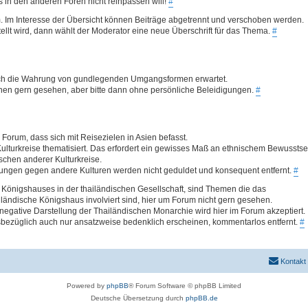
was in den anderen Foren nicht reinpassen will!
#
. Im Interesse der Übersicht können Beiträge abgetrennt und verschoben werden.
llt wird, dann wählt der Moderator eine neue Überschrift für das Thema.
#
 auch die Wahrung von gundlegenden Umgangsformen erwartet.
ionen gern gesehen, aber bitte dann ohne persönliche Beleidigungen.
#
Forum, dass sich mit Reisezielen in Asien befasst.
ulturkreise thematisiert. Das erfordert ein gewisses Maß an ethnischem Bewusstse
hen anderer Kulturkreise.
ungen gegen andere Kulturen werden nicht geduldet und konsequent entfernt.
#
Königshauses in der thailändischen Gesellschaft, sind Themen die das
ländische Königshaus involviert sind, hier um Forum nicht gern gesehen.
egative Darstellung der Thailändischen Monarchie wird hier im Forum akzeptiert.
bezüglich auch nur ansatzweise bedenklich erscheinen, kommentarlos entfernt.
#
Kontakt
Powered by
phpBB
® Forum Software © phpBB Limited
Deutsche Übersetzung durch
phpBB.de