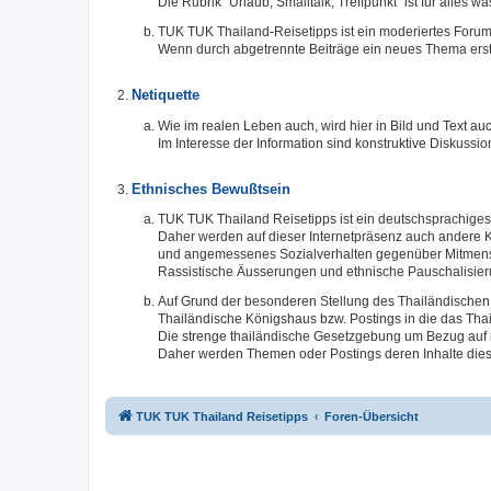
Die Rubrik "Urlaub, Smalltalk, Treffpunkt" ist für alles 
TUK TUK Thailand-Reisetipps ist ein moderiertes Forum
Wenn durch abgetrennte Beiträge ein neues Thema erste
Netiquette
Wie im realen Leben auch, wird hier in Bild und Text
Im Interesse der Information sind konstruktive Diskuss
Ethnisches Bewußtsein
TUK TUK Thailand Reisetipps ist ein deutschsprachiges 
Daher werden auf dieser Internetpräsenz auch andere K
und angemessenes Sozialverhalten gegenüber Mitmensc
Rassistische Äusserungen und ethnische Pauschalisier
Auf Grund der besonderen Stellung des Thailändischen 
Thailändische Königshaus bzw. Postings in die das Thai
Die strenge thailändische Gesetzgebung um Bezug auf n
Daher werden Themen oder Postings deren Inhalte dies
TUK TUK Thailand Reisetipps
Foren-Übersicht