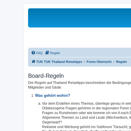
FAQ
Regeln
TUK TUK Thailand Reisetipps
Foren-Übersicht
Regeln
Board-Regeln
Die Regeln auf Thailand Reisetipps beschreiben die Bedingungen
Mitglieder und Gäste.
Was gehört wohin?
Vor dem Erstellen eines Themas, überlege genau in w
Ortsbezogene Fragen gehören in die regionalen Foren (S
Fragen zu Rundreisen oder wie komme ich von A nach B,
Allgemeine Themen zu Land und Leute (Wechselkurs, Infra
Gegenwart"!
Reklame und Werbung gehört ins Subforum "Gesucht, g