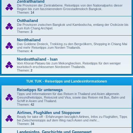
Zentralthailand
Die Provinzen der Zentralebene. Reisetipps von den Nationalparks dieser
Region bis zum faszinierendem Grosstadtmoloch Bangkok.
Themen:
14
Ostthailand
Die Provinzen zwischen Bangkok und Kambodscha, entlang der Ostküste bis
zum Koh Chang Archipel.
Themen:
3
Nordthailand
Das Goldene Dreieck, Trekking zu den Bergvölkern, Shopping in Chiang Mai
und mehr Reisetipps zum Norden Thailands.
Themen:
4
Nordostthailand - Isan
Vom Khorat-Plataeu bis zum Mekongbecken. Reisetipps für den weniger
touristisch erschlossenen Nordosten Thailands.
Themen:
2
TUK TUK - Reisetipps und Landesinformationen
Reisetipps für unterwegs
Tipps und Informationen für das Reisen in Thailand und Asien allgemein.
Gesundheitstipps, Reisezeit und Visa, sowie das Reisen mit Bus, Bahn und
Schiff in Asien und Thailand.
Themen:
42
Airlines, Flughäfen und Stoppover
Ready for take off - Erfahrungen bezüglich Airlines, Infos zu Flughäfen, Tipps
bei Zwischenstopps auf dem Weg nach Asien und mehr...
Themen:
34
Landesinfos, Geschichte und Gegenwart