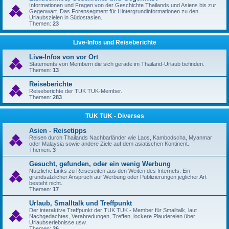
Informationen und Fragen von der Geschichte Thailands und Asiens bis zur
Gegenwart. Das Forensegment für Hintergrundinformationen zu den
Urlaubszielen in Südostasien.
Themen:
23
Live-Infos und Reiseberichte
Live-Infos von vor Ort
Statements von Membern die sich gerade im Thailand-Urlaub befinden.
Themen:
13
Reiseberichte
Reiseberichte der TUK TUK-Member.
Themen:
283
TUK TUK - Diverses
Asien - Reisetipps
Reisen durch Thailands Nachbarländer wie Laos, Kambodscha, Myanmar
oder Malaysia sowie andere Ziele auf dem asiatischen Kontinent.
Themen:
3
Gesucht, gefunden, oder ein wenig Werbung
Nützliche Links zu Reiseseiten aus den Weiten des Internets. Ein
grundsätzlicher Anspruch auf Werbung oder Publizierungen jeglicher Art
besteht nicht.
Themen:
17
Urlaub, Smalltalk und Treffpunkt
Der interaktive Treffpunkt der TUK TUK - Member für Smalltalk, laut
Nachgedachtes, Verabredungen, Treffen, lockere Plaudereien über
Urlaubserlebnisse usw.
Themen:
36