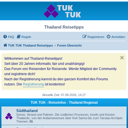
Thailand Reisetipps
FAQ
Regeln
Registrieren
Anmelden
TUK TUK Thailand Reisetipps
Foren-Übersicht
Willkommen auf Thailand-Reisetipps!
Seit über 20 Jahren informativ, fair und unabhängig!
Das Forum von Reisenden für Reisende. Werde Mitglied der Community
und registriere dich!
Nach der Registrierung kannst du den ganzen Komfort des Forums
nutzen. Die
Registrierung
ist kostenlos!
Aktuelle Zeit: 07.08.2026, 14:27
TUK TUK - Reiseinfos - Thailand Regional
Südthailand
Sonne, Strand und Palmen. Die südlichen Provinzen, Inseln und Küsten
Thailands, von der Andamanensee über Koh Samui bis zum Tarutao Archipel.
Themen:
55