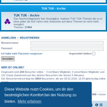
TUK TUK - Archiv
TUK TUK - Archiv
Das Nachschlagewerk fuer Nostalgiker. Inaktive TUK TUK-Themen die so in
etwa aelter als fünf Jahre sind. Antworten auf diese Themen ist nicht mehr
moeglich.
Themen:
17404
ANMELDEN
•
REGISTRIEREN
Benutzername:
Passwort:
Ich habe mein Passwort vergessen
Angemeldet bleiben
WER IST ONLINE?
Insgesamt sind
104
Besucher online :: 3 sichtbare Mitglieder, 0 unsichtbare Mitglieder und
101 Gäste (basierend auf den aktiven Besuchern der letzten 5 Minuten)
Der Besucherrekord liegt bei
2654
Besuchern, die am 28.02.2026, 16:54 gleichzeitig online
waren.
Diese Website nutzt Cookies, um dir den
STATISTIK
bestmöglichen Komfort bei der Nutzung zu
Beiträge insgesamt
161445
• Themen insgesamt
17948
• Mitglieder insgesamt
409
• Unser
neuestes Mitglied:
Stefan2812
bieten.
Mehr erfahren
TUK TUK Thailand Reisetipps
Foren-Übersicht