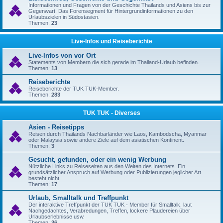
Informationen und Fragen von der Geschichte Thailands und Asiens bis zur
Gegenwart. Das Forensegment für Hintergrundinformationen zu den
Urlaubszielen in Südostasien.
Themen:
23
Live-Infos und Reiseberichte
Live-Infos von vor Ort
Statements von Membern die sich gerade im Thailand-Urlaub befinden.
Themen:
13
Reiseberichte
Reiseberichte der TUK TUK-Member.
Themen:
283
TUK TUK - Diverses
Asien - Reisetipps
Reisen durch Thailands Nachbarländer wie Laos, Kambodscha, Myanmar
oder Malaysia sowie andere Ziele auf dem asiatischen Kontinent.
Themen:
3
Gesucht, gefunden, oder ein wenig Werbung
Nützliche Links zu Reiseseiten aus den Weiten des Internets. Ein
grundsätzlicher Anspruch auf Werbung oder Publizierungen jeglicher Art
besteht nicht.
Themen:
17
Urlaub, Smalltalk und Treffpunkt
Der interaktive Treffpunkt der TUK TUK - Member für Smalltalk, laut
Nachgedachtes, Verabredungen, Treffen, lockere Plaudereien über
Urlaubserlebnisse usw.
Themen:
36