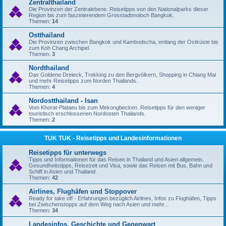
Zentralthailand
Die Provinzen der Zentralebene. Reisetipps von den Nationalparks dieser
Region bis zum faszinierendem Grosstadtmoloch Bangkok.
Themen:
14
Ostthailand
Die Provinzen zwischen Bangkok und Kambodscha, entlang der Ostküste bis
zum Koh Chang Archipel.
Themen:
3
Nordthailand
Das Goldene Dreieck, Trekking zu den Bergvölkern, Shopping in Chiang Mai
und mehr Reisetipps zum Norden Thailands.
Themen:
4
Nordostthailand - Isan
Vom Khorat-Plataeu bis zum Mekongbecken. Reisetipps für den weniger
touristisch erschlossenen Nordosten Thailands.
Themen:
2
TUK TUK - Reisetipps und Landesinformationen
Reisetipps für unterwegs
Tipps und Informationen für das Reisen in Thailand und Asien allgemein.
Gesundheitstipps, Reisezeit und Visa, sowie das Reisen mit Bus, Bahn und
Schiff in Asien und Thailand.
Themen:
42
Airlines, Flughäfen und Stoppover
Ready for take off - Erfahrungen bezüglich Airlines, Infos zu Flughäfen, Tipps
bei Zwischenstopps auf dem Weg nach Asien und mehr...
Themen:
34
Landesinfos, Geschichte und Gegenwart