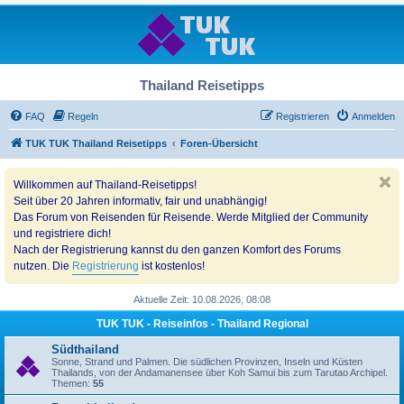
Thailand Reisetipps
FAQ
Regeln
Registrieren
Anmelden
TUK TUK Thailand Reisetipps
Foren-Übersicht
Willkommen auf Thailand-Reisetipps!
Seit über 20 Jahren informativ, fair und unabhängig!
Das Forum von Reisenden für Reisende. Werde Mitglied der Community
und registriere dich!
Nach der Registrierung kannst du den ganzen Komfort des Forums
nutzen. Die
Registrierung
ist kostenlos!
Aktuelle Zeit: 10.08.2026, 08:08
TUK TUK - Reiseinfos - Thailand Regional
Südthailand
Sonne, Strand und Palmen. Die südlichen Provinzen, Inseln und Küsten
Thailands, von der Andamanensee über Koh Samui bis zum Tarutao Archipel.
Themen:
55