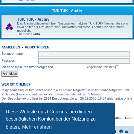
TUK TUK - Archiv
TUK TUK - Archiv
Das Nachschlagewerk fuer Nostalgiker. Inaktive TUK TUK-Themen die so in
etwa aelter als fünf Jahre sind. Antworten auf diese Themen ist nicht mehr
moeglich.
Themen:
17404
ANMELDEN
•
REGISTRIEREN
Benutzername:
Passwort:
Ich habe mein Passwort vergessen
Angemeldet bleiben
WER IST ONLINE?
Insgesamt sind
29
Besucher online :: 4 sichtbare Mitglieder, 0 unsichtbare Mitglieder und
25 Gäste (basierend auf den aktiven Besuchern der letzten 5 Minuten)
Der Besucherrekord liegt bei
2654
Besuchern, die am 28.02.2026, 16:54 gleichzeitig online
waren.
Diese Website nutzt Cookies, um dir den
STATISTIK
bestmöglichen Komfort bei der Nutzung zu
Beiträge insgesamt
161446
• Themen insgesamt
17948
• Mitglieder insgesamt
409
• Unser
neuestes Mitglied:
Stefan2812
bieten.
Mehr erfahren
TUK TUK Thailand Reisetipps
Foren-Übersicht