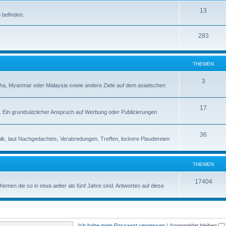
13
 befinden.
283
THEMEN
3
a, Myanmar oder Malaysia sowie andere Ziele auf dem asiatischen
17
s. Ein grundsätzlicher Anspruch auf Werbung oder Publizierungen
36
alk, laut Nachgedachtes, Verabredungen, Treffen, lockere Plaudereien
THEMEN
17404
en die so in etwa aelter als fünf Jahre sind. Antworten auf diese
Ich habe mein Passwort vergessen
|
Angemeldet bleiben