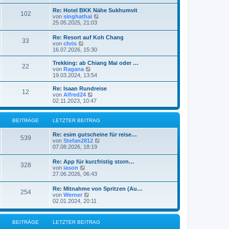
u
e
Re: Hotel BKK Nähe Sukhumvit
102
s
N
von
singhathai
t
e
25.05.2025, 21:03
e
u
r
e
Re: Resort auf Koh Chang
B
33
s
N
von
chris
e
t
e
16.07.2026, 15:30
i
e
u
t
r
e
r
Trekking: ab Chiang Mai oder …
B
22
s
a
N
von
Ragana
e
t
g
e
19.03.2024, 13:54
i
e
u
t
r
e
Re: Isaan Rundreise
r
12
B
s
N
von
Alfred24
a
e
t
e
02.11.2023, 10:47
g
i
e
u
t
r
e
r
B
s
BEITRÄGE
LETZTER BEITRAG
a
e
t
g
i
e
Re: esim gutscheine für reise…
t
r
539
N
von
Stefan2812
r
B
e
07.08.2026, 18:19
a
e
u
g
i
e
Re: App für kurzfristig storn…
t
328
s
N
von
iason
r
t
e
27.06.2026, 06:43
a
e
u
g
r
e
Re: Mitnahme von Spritzen (Au…
B
254
s
N
von
Werner
e
t
e
02.01.2024, 20:11
i
e
u
t
r
e
r
B
s
a
BEITRÄGE
LETZTER BEITRAG
e
t
g
i