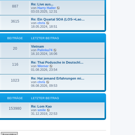
e
t
Re: Live aus...
r
887
r
N
von
Harry Haller
B
a
e
03.03.2025, 12:31
e
g
u
i
e
Re: Ein Quartal SOA (LOS->Lao…
t
3615
s
N
von
chris
r
t
e
18.05.2024, 18:51
a
e
u
g
r
e
B
s
BEITRÄGE
LETZTER BEITRAG
e
t
i
e
Vietnam
t
r
20
N
von
Palinka74
r
B
e
16.10.2024, 16:06
a
e
u
g
i
e
Re: Thai Podusche in Deutschl…
t
116
s
N
von
Werner
r
t
e
01.08.2026, 23:54
a
e
u
g
r
e
Re: Hat jemand Erfahrungen mi…
B
1023
s
N
von
chris
e
t
e
06.08.2026, 09:53
i
e
u
t
r
e
r
B
s
a
BEITRÄGE
LETZTER BEITRAG
e
t
g
i
e
t
Re: Lom Kao
r
153980
r
N
von
smile
B
a
e
31.12.2019, 22:53
e
g
u
i
e
t
s
r
t
a
e
g