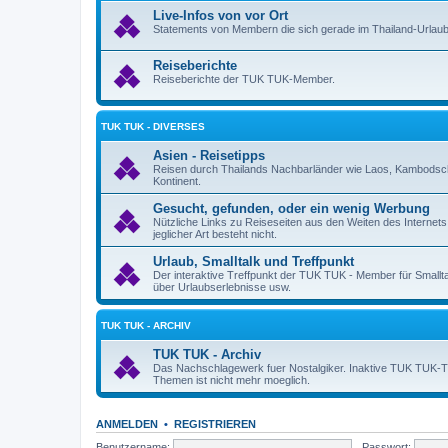
Live-Infos von vor Ort
Statements von Membern die sich gerade im Thailand-Urlaub
Reiseberichte
Reiseberichte der TUK TUK-Member.
TUK TUK - DIVERSES
Asien - Reisetipps
Reisen durch Thailands Nachbarländer wie Laos, Kambodsch
Kontinent.
Gesucht, gefunden, oder ein wenig Werbung
Nützliche Links zu Reiseseiten aus den Weiten des Internet
jeglicher Art besteht nicht.
Urlaub, Smalltalk und Treffpunkt
Der interaktive Treffpunkt der TUK TUK - Member für Smallt
über Urlaubserlebnisse usw.
TUK TUK - ARCHIV
TUK TUK - Archiv
Das Nachschlagewerk fuer Nostalgiker. Inaktive TUK TUK-Them
Themen ist nicht mehr moeglich.
ANMELDEN
•
REGISTRIEREN
Benutzername:
Passwort: