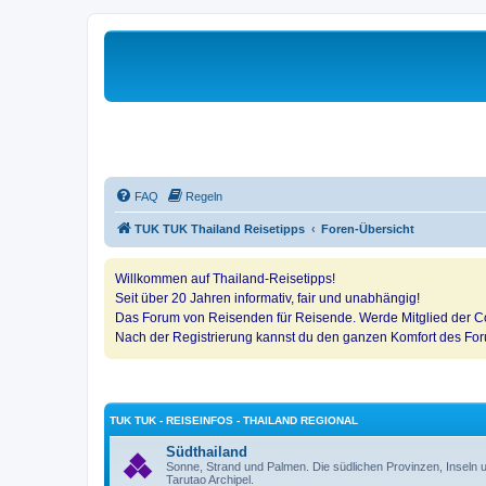
FAQ
Regeln
TUK TUK Thailand Reisetipps
Foren-Übersicht
Willkommen auf Thailand-Reisetipps!
Seit über 20 Jahren informativ, fair und unabhängig!
Das Forum von Reisenden für Reisende. Werde Mitglied der Co
Nach der Registrierung kannst du den ganzen Komfort des Fo
TUK TUK - REISEINFOS - THAILAND REGIONAL
Südthailand
Sonne, Strand und Palmen. Die südlichen Provinzen, Insel
Tarutao Archipel.