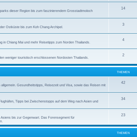
14
alparks dieser Region bis zum faszinierendem Grosstadtmoloch
3
der Ostküste bis zum Koh Chang Archipel.
4
g in Chiang Mai und mehr Reisetipps zum Norden Thailands.
2
en weniger touristisch erschlossenen Nordosten Thailands.
THEMEN
42
n allgemein. Gesundheitstipps, Reisezeit und Visa, sowie das Reisen mit
34
zu Flughäfen, Tipps bei Zwischenstopps auf dem Weg nach Asien und
23
d Asiens bis zur Gegenwart. Das Forensegment für
n.
THEMEN