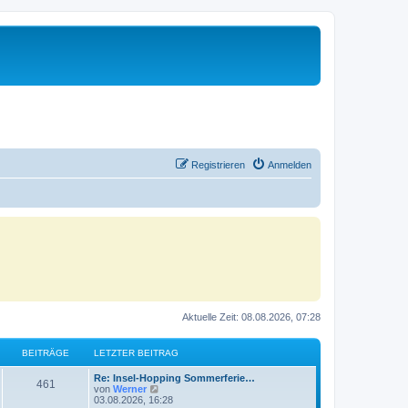
Registrieren
Anmelden
Aktuelle Zeit: 08.08.2026, 07:28
BEITRÄGE
LETZTER BEITRAG
Re: Insel-Hopping Sommerferie…
461
N
von
Werner
e
03.08.2026, 16:28