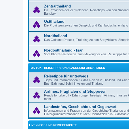
Zentralthailand
Die Provinzen der Zentralebene. Reisetipps von den Nation
Bangkok.
Ostthailand
Die Provinzen zwischen Bangkok und Kambodscha, entlang 
Nordthailand
Das Goldene Dreieck, Trekking zu den Bergvölkern, Shoppin
Nordostthailand - Isan
Vom Khorat-Plataeu bis zum Mekongbecken. Reisetipps für d
TUK TUK - REISETIPPS UND LANDESINFORMATIONEN
Reisetipps für unterwegs
Tipps und Informationen für das Reisen in Thailand und Asie
Bus, Bahn und Schiff in Asien und Thailand.
Airlines, Flughäfen und Stoppover
Ready for take off - Erfahrungen bezüglich Airlines, Infos 
mehr...
Landesinfos, Geschichte und Gegenwart
Informationen und Fragen von der Geschichte Thailands un
Hintergrundinformationen zu den Urlaubszielen in Südostasie
LIVE-INFOS UND REISEBERICHTE