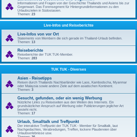
Informationen und Fragen von der Geschichte Thailands und Asiens bis zur
Gegenwart. Das Forensegment für Hintergrundinformationen zu den
Urlaubszielen in Südostasien.
Themen:
23
Live-Infos und Reiseberichte
Live-Infos von vor Ort
Statements von Membern die sich gerade im Thailand-Urlaub befinden.
Themen:
13
Reiseberichte
Reiseberichte der TUK TUK-Member.
Themen:
283
TUK TUK - Diverses
Asien - Reisetipps
Reisen durch Thailands Nachbarländer wie Laos, Kambodscha, Myanmar
oder Malaysia sowie andere Ziele auf dem asiatischen Kontinent.
Themen:
3
Gesucht, gefunden, oder ein wenig Werbung
Nützliche Links zu Reiseseiten aus den Weiten des Internets. Ein
grundsätzlicher Anspruch auf Werbung oder Publizierungen jeglicher Art
besteht nicht.
Themen:
17
Urlaub, Smalltalk und Treffpunkt
Der interaktive Treffpunkt der TUK TUK - Member für Smalltalk, laut
Nachgedachtes, Verabredungen, Treffen, lockere Plaudereien über
Urlaubserlebnisse usw.
Themen:
36