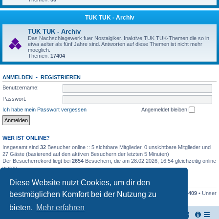
TUK TUK - Archiv
TUK TUK - Archiv
Das Nachschlagewerk fuer Nostalgiker. Inaktive TUK TUK-Themen die so in
etwa aelter als fünf Jahre sind. Antworten auf diese Themen ist nicht mehr
moeglich.
Themen:
17404
ANMELDEN
•
REGISTRIEREN
Benutzername:
Passwort:
Ich habe mein Passwort vergessen
Angemeldet bleiben
WER IST ONLINE?
Insgesamt sind
32
Besucher online :: 5 sichtbare Mitglieder, 0 unsichtbare Mitglieder und
27 Gäste (basierend auf den aktiven Besuchern der letzten 5 Minuten)
Der Besucherrekord liegt bei
2654
Besuchern, die am 28.02.2026, 16:54 gleichzeitig online
waren.
Diese Website nutzt Cookies, um dir den
STATISTIK
bestmöglichen Komfort bei der Nutzung zu
Beiträge insgesamt
161445
• Themen insgesamt
17948
• Mitglieder insgesamt
409
• Unser
neuestes Mitglied:
Stefan2812
bieten.
Mehr erfahren
TUK TUK Thailand Reisetipps
Foren-Übersicht