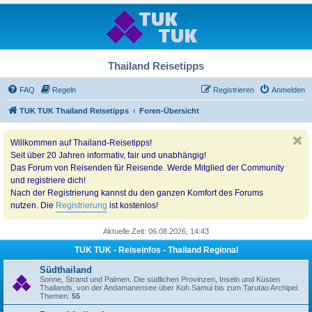
Thailand Reisetipps
FAQ
Regeln
Registrieren
Anmelden
TUK TUK Thailand Reisetipps
Foren-Übersicht
Willkommen auf Thailand-Reisetipps!
Seit über 20 Jahren informativ, fair und unabhängig!
Das Forum von Reisenden für Reisende. Werde Mitglied der Community
und registriere dich!
Nach der Registrierung kannst du den ganzen Komfort des Forums
nutzen. Die
Registrierung
ist kostenlos!
Aktuelle Zeit: 06.08.2026, 14:43
TUK TUK - Reiseinfos - Thailand Regional
Südthailand
Sonne, Strand und Palmen. Die südlichen Provinzen, Inseln und Küsten
Thailands, von der Andamanensee über Koh Samui bis zum Tarutao Archipel.
Themen:
55