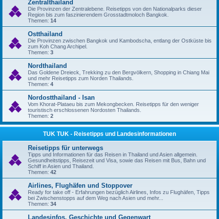
Zentralthailand
Die Provinzen der Zentralebene. Reisetipps von den Nationalparks dieser
Region bis zum faszinierendem Grosstadtmoloch Bangkok.
Themen:
14
Ostthailand
Die Provinzen zwischen Bangkok und Kambodscha, entlang der Ostküste bis
zum Koh Chang Archipel.
Themen:
3
Nordthailand
Das Goldene Dreieck, Trekking zu den Bergvölkern, Shopping in Chiang Mai
und mehr Reisetipps zum Norden Thailands.
Themen:
4
Nordostthailand - Isan
Vom Khorat-Plataeu bis zum Mekongbecken. Reisetipps für den weniger
touristisch erschlossenen Nordosten Thailands.
Themen:
2
TUK TUK - Reisetipps und Landesinformationen
Reisetipps für unterwegs
Tipps und Informationen für das Reisen in Thailand und Asien allgemein.
Gesundheitstipps, Reisezeit und Visa, sowie das Reisen mit Bus, Bahn und
Schiff in Asien und Thailand.
Themen:
42
Airlines, Flughäfen und Stoppover
Ready for take off - Erfahrungen bezüglich Airlines, Infos zu Flughäfen, Tipps
bei Zwischenstopps auf dem Weg nach Asien und mehr...
Themen:
34
Landesinfos, Geschichte und Gegenwart