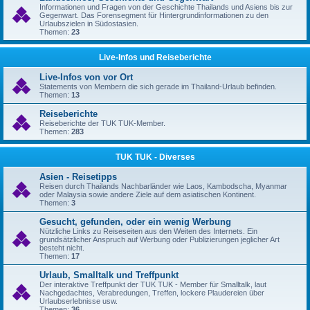
Informationen und Fragen von der Geschichte Thailands und Asiens bis zur
Gegenwart. Das Forensegment für Hintergrundinformationen zu den
Urlaubszielen in Südostasien.
Themen:
23
Live-Infos und Reiseberichte
Live-Infos von vor Ort
Statements von Membern die sich gerade im Thailand-Urlaub befinden.
Themen:
13
Reiseberichte
Reiseberichte der TUK TUK-Member.
Themen:
283
TUK TUK - Diverses
Asien - Reisetipps
Reisen durch Thailands Nachbarländer wie Laos, Kambodscha, Myanmar
oder Malaysia sowie andere Ziele auf dem asiatischen Kontinent.
Themen:
3
Gesucht, gefunden, oder ein wenig Werbung
Nützliche Links zu Reiseseiten aus den Weiten des Internets. Ein
grundsätzlicher Anspruch auf Werbung oder Publizierungen jeglicher Art
besteht nicht.
Themen:
17
Urlaub, Smalltalk und Treffpunkt
Der interaktive Treffpunkt der TUK TUK - Member für Smalltalk, laut
Nachgedachtes, Verabredungen, Treffen, lockere Plaudereien über
Urlaubserlebnisse usw.
Themen:
36