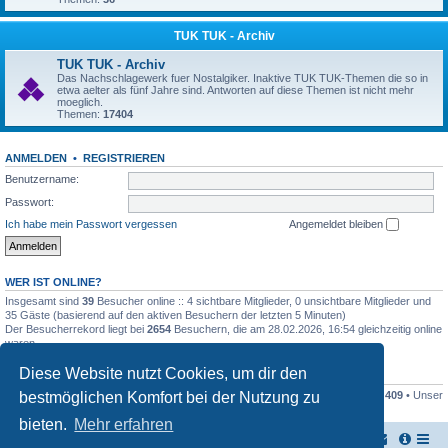
TUK TUK - Archiv
TUK TUK - Archiv
Das Nachschlagewerk fuer Nostalgiker. Inaktive TUK TUK-Themen die so in
etwa aelter als fünf Jahre sind. Antworten auf diese Themen ist nicht mehr
moeglich.
Themen:
17404
ANMELDEN
•
REGISTRIEREN
Benutzername:
Passwort:
Ich habe mein Passwort vergessen
Angemeldet bleiben
WER IST ONLINE?
Insgesamt sind
39
Besucher online :: 4 sichtbare Mitglieder, 0 unsichtbare Mitglieder und
35 Gäste (basierend auf den aktiven Besuchern der letzten 5 Minuten)
Der Besucherrekord liegt bei
2654
Besuchern, die am 28.02.2026, 16:54 gleichzeitig online
waren.
Diese Website nutzt Cookies, um dir den
STATISTIK
bestmöglichen Komfort bei der Nutzung zu
Beiträge insgesamt
161446
• Themen insgesamt
17948
• Mitglieder insgesamt
409
• Unser
neuestes Mitglied:
Stefan2812
bieten.
Mehr erfahren
TUK TUK Thailand Reisetipps
Foren-Übersicht