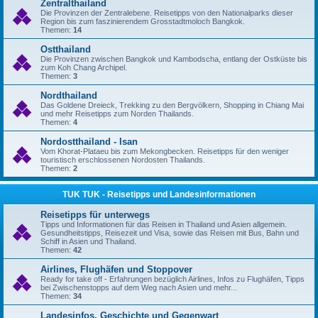
Zentralthailand
Die Provinzen der Zentralebene. Reisetipps von den Nationalparks dieser
Region bis zum faszinierendem Grosstadtmoloch Bangkok.
Themen:
14
Ostthailand
Die Provinzen zwischen Bangkok und Kambodscha, entlang der Ostküste bis
zum Koh Chang Archipel.
Themen:
3
Nordthailand
Das Goldene Dreieck, Trekking zu den Bergvölkern, Shopping in Chiang Mai
und mehr Reisetipps zum Norden Thailands.
Themen:
4
Nordostthailand - Isan
Vom Khorat-Plataeu bis zum Mekongbecken. Reisetipps für den weniger
touristisch erschlossenen Nordosten Thailands.
Themen:
2
TUK TUK - Reisetipps und Landesinformationen
Reisetipps für unterwegs
Tipps und Informationen für das Reisen in Thailand und Asien allgemein.
Gesundheitstipps, Reisezeit und Visa, sowie das Reisen mit Bus, Bahn und
Schiff in Asien und Thailand.
Themen:
42
Airlines, Flughäfen und Stoppover
Ready for take off - Erfahrungen bezüglich Airlines, Infos zu Flughäfen, Tipps
bei Zwischenstopps auf dem Weg nach Asien und mehr...
Themen:
34
Landesinfos, Geschichte und Gegenwart