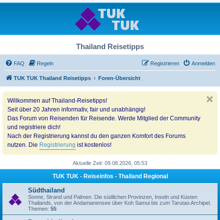
Thailand Reisetipps
FAQ
Regeln
Registrieren
Anmelden
TUK TUK Thailand Reisetipps
Foren-Übersicht
Willkommen auf Thailand-Reisetipps!
Seit über 20 Jahren informativ, fair und unabhängig!
Das Forum von Reisenden für Reisende. Werde Mitglied der Community
und registriere dich!
Nach der Registrierung kannst du den ganzen Komfort des Forums
nutzen. Die
Registrierung
ist kostenlos!
Aktuelle Zeit: 09.08.2026, 05:53
TUK TUK - Reiseinfos - Thailand Regional
Südthailand
Sonne, Strand und Palmen. Die südlichen Provinzen, Inseln und Küsten
Thailands, von der Andamanensee über Koh Samui bis zum Tarutao Archipel.
Themen:
55