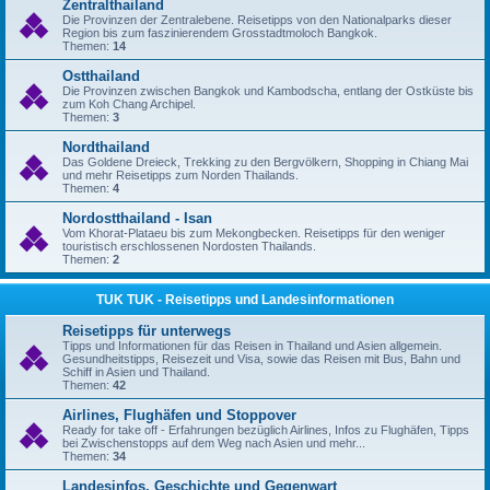
Zentralthailand
Die Provinzen der Zentralebene. Reisetipps von den Nationalparks dieser
Region bis zum faszinierendem Grosstadtmoloch Bangkok.
Themen:
14
Ostthailand
Die Provinzen zwischen Bangkok und Kambodscha, entlang der Ostküste bis
zum Koh Chang Archipel.
Themen:
3
Nordthailand
Das Goldene Dreieck, Trekking zu den Bergvölkern, Shopping in Chiang Mai
und mehr Reisetipps zum Norden Thailands.
Themen:
4
Nordostthailand - Isan
Vom Khorat-Plataeu bis zum Mekongbecken. Reisetipps für den weniger
touristisch erschlossenen Nordosten Thailands.
Themen:
2
TUK TUK - Reisetipps und Landesinformationen
Reisetipps für unterwegs
Tipps und Informationen für das Reisen in Thailand und Asien allgemein.
Gesundheitstipps, Reisezeit und Visa, sowie das Reisen mit Bus, Bahn und
Schiff in Asien und Thailand.
Themen:
42
Airlines, Flughäfen und Stoppover
Ready for take off - Erfahrungen bezüglich Airlines, Infos zu Flughäfen, Tipps
bei Zwischenstopps auf dem Weg nach Asien und mehr...
Themen:
34
Landesinfos, Geschichte und Gegenwart