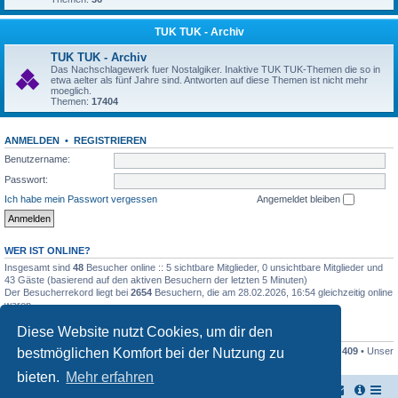
TUK TUK - Archiv
TUK TUK - Archiv
Das Nachschlagewerk fuer Nostalgiker. Inaktive TUK TUK-Themen die so in
etwa aelter als fünf Jahre sind. Antworten auf diese Themen ist nicht mehr
moeglich.
Themen:
17404
ANMELDEN
•
REGISTRIEREN
Benutzername:
Passwort:
Ich habe mein Passwort vergessen
Angemeldet bleiben
WER IST ONLINE?
Insgesamt sind
48
Besucher online :: 5 sichtbare Mitglieder, 0 unsichtbare Mitglieder und
43 Gäste (basierend auf den aktiven Besuchern der letzten 5 Minuten)
Der Besucherrekord liegt bei
2654
Besuchern, die am 28.02.2026, 16:54 gleichzeitig online
waren.
Diese Website nutzt Cookies, um dir den
STATISTIK
bestmöglichen Komfort bei der Nutzung zu
Beiträge insgesamt
161446
• Themen insgesamt
17948
• Mitglieder insgesamt
409
• Unser
neuestes Mitglied:
Stefan2812
bieten.
Mehr erfahren
TUK TUK Thailand Reisetipps
Foren-Übersicht