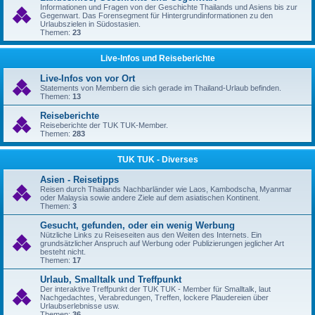
Informationen und Fragen von der Geschichte Thailands und Asiens bis zur
Gegenwart. Das Forensegment für Hintergrundinformationen zu den
Urlaubszielen in Südostasien.
Themen:
23
Live-Infos und Reiseberichte
Live-Infos von vor Ort
Statements von Membern die sich gerade im Thailand-Urlaub befinden.
Themen:
13
Reiseberichte
Reiseberichte der TUK TUK-Member.
Themen:
283
TUK TUK - Diverses
Asien - Reisetipps
Reisen durch Thailands Nachbarländer wie Laos, Kambodscha, Myanmar
oder Malaysia sowie andere Ziele auf dem asiatischen Kontinent.
Themen:
3
Gesucht, gefunden, oder ein wenig Werbung
Nützliche Links zu Reiseseiten aus den Weiten des Internets. Ein
grundsätzlicher Anspruch auf Werbung oder Publizierungen jeglicher Art
besteht nicht.
Themen:
17
Urlaub, Smalltalk und Treffpunkt
Der interaktive Treffpunkt der TUK TUK - Member für Smalltalk, laut
Nachgedachtes, Verabredungen, Treffen, lockere Plaudereien über
Urlaubserlebnisse usw.
Themen:
36