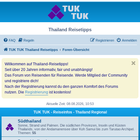
Thailand Reisetipps
FAQ
Regeln
Registrieren
Anmelden
TUK TUK Thailand Reisetipps
Foren-Übersicht
Willkommen auf Thailand-Reisetipps!
Seit über 20 Jahren informativ, fair und unabhängig!
Das Forum von Reisenden für Reisende. Werde Mitglied der Community
und registriere dich!
Nach der Registrierung kannst du den ganzen Komfort des Forums
nutzen. Die
Registrierung
ist kostenlos!
Aktuelle Zeit: 08.08.2026, 10:53
TUK TUK - Reiseinfos - Thailand Regional
Südthailand
Sonne, Strand und Palmen. Die südlichen Provinzen, Inseln und Küsten
Thailands, von der Andamanensee über Koh Samui bis zum Tarutao Archipel.
Themen:
55