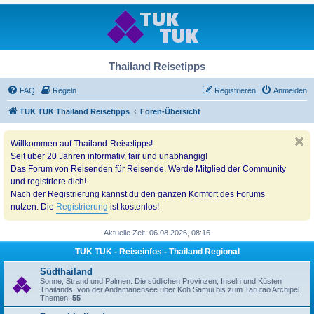
Thailand Reisetipps
FAQ
Regeln
Registrieren
Anmelden
TUK TUK Thailand Reisetipps
Foren-Übersicht
Willkommen auf Thailand-Reisetipps!
Seit über 20 Jahren informativ, fair und unabhängig!
Das Forum von Reisenden für Reisende. Werde Mitglied der Community
und registriere dich!
Nach der Registrierung kannst du den ganzen Komfort des Forums
nutzen. Die
Registrierung
ist kostenlos!
Aktuelle Zeit: 06.08.2026, 08:16
TUK TUK - Reiseinfos - Thailand Regional
Südthailand
Sonne, Strand und Palmen. Die südlichen Provinzen, Inseln und Küsten
Thailands, von der Andamanensee über Koh Samui bis zum Tarutao Archipel.
Themen:
55