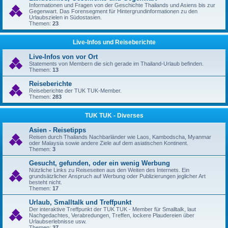
Informationen und Fragen von der Geschichte Thailands und Asiens bis zur
Gegenwart. Das Forensegment für Hintergrundinformationen zu den
Urlaubszielen in Südostasien.
Themen:
23
Live-Infos und Reiseberichte
Live-Infos von vor Ort
Statements von Membern die sich gerade im Thailand-Urlaub befinden.
Themen:
13
Reiseberichte
Reiseberichte der TUK TUK-Member.
Themen:
283
TUK TUK - Diverses
Asien - Reisetipps
Reisen durch Thailands Nachbarländer wie Laos, Kambodscha, Myanmar
oder Malaysia sowie andere Ziele auf dem asiatischen Kontinent.
Themen:
3
Gesucht, gefunden, oder ein wenig Werbung
Nützliche Links zu Reiseseiten aus den Weiten des Internets. Ein
grundsätzlicher Anspruch auf Werbung oder Publizierungen jeglicher Art
besteht nicht.
Themen:
17
Urlaub, Smalltalk und Treffpunkt
Der interaktive Treffpunkt der TUK TUK - Member für Smalltalk, laut
Nachgedachtes, Verabredungen, Treffen, lockere Plaudereien über
Urlaubserlebnisse usw.
Themen:
37