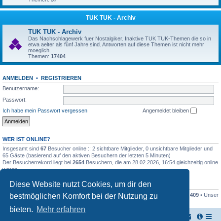
TUK TUK - Archiv
TUK TUK - Archiv
Das Nachschlagewerk fuer Nostalgiker. Inaktive TUK TUK-Themen die so in
etwa aelter als fünf Jahre sind. Antworten auf diese Themen ist nicht mehr
moeglich.
Themen:
17404
ANMELDEN
•
REGISTRIEREN
Benutzername:
Passwort:
Ich habe mein Passwort vergessen
Angemeldet bleiben
WER IST ONLINE?
Insgesamt sind
67
Besucher online :: 2 sichtbare Mitglieder, 0 unsichtbare Mitglieder und
65 Gäste (basierend auf den aktiven Besuchern der letzten 5 Minuten)
Der Besucherrekord liegt bei
2654
Besuchern, die am 28.02.2026, 16:54 gleichzeitig online
waren.
Diese Website nutzt Cookies, um dir den
STATISTIK
bestmöglichen Komfort bei der Nutzung zu
Beiträge insgesamt
161446
• Themen insgesamt
17949
• Mitglieder insgesamt
409
• Unser
neuestes Mitglied:
Stefan2812
bieten.
Mehr erfahren
TUK TUK Thailand Reisetipps
Foren-Übersicht