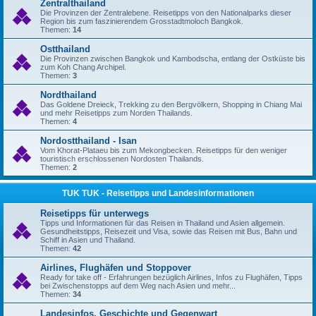
Zentralthailand
Die Provinzen der Zentralebene. Reisetipps von den Nationalparks dieser
Region bis zum faszinierendem Grosstadtmoloch Bangkok.
Themen:
14
Ostthailand
Die Provinzen zwischen Bangkok und Kambodscha, entlang der Ostküste bis
zum Koh Chang Archipel.
Themen:
3
Nordthailand
Das Goldene Dreieck, Trekking zu den Bergvölkern, Shopping in Chiang Mai
und mehr Reisetipps zum Norden Thailands.
Themen:
4
Nordostthailand - Isan
Vom Khorat-Plataeu bis zum Mekongbecken. Reisetipps für den weniger
touristisch erschlossenen Nordosten Thailands.
Themen:
2
TUK TUK - Reisetipps und Landesinformationen
Reisetipps für unterwegs
Tipps und Informationen für das Reisen in Thailand und Asien allgemein.
Gesundheitstipps, Reisezeit und Visa, sowie das Reisen mit Bus, Bahn und
Schiff in Asien und Thailand.
Themen:
42
Airlines, Flughäfen und Stoppover
Ready for take off - Erfahrungen bezüglich Airlines, Infos zu Flughäfen, Tipps
bei Zwischenstopps auf dem Weg nach Asien und mehr...
Themen:
34
Landesinfos, Geschichte und Gegenwart