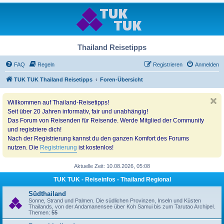
Thailand Reisetipps
FAQ
Regeln
Registrieren
Anmelden
TUK TUK Thailand Reisetipps
Foren-Übersicht
Willkommen auf Thailand-Reisetipps!
Seit über 20 Jahren informativ, fair und unabhängig!
Das Forum von Reisenden für Reisende. Werde Mitglied der Community
und registriere dich!
Nach der Registrierung kannst du den ganzen Komfort des Forums
nutzen. Die
Registrierung
ist kostenlos!
Aktuelle Zeit: 10.08.2026, 05:08
TUK TUK - Reiseinfos - Thailand Regional
Südthailand
Sonne, Strand und Palmen. Die südlichen Provinzen, Inseln und Küsten
Thailands, von der Andamanensee über Koh Samui bis zum Tarutao Archipel.
Themen:
55