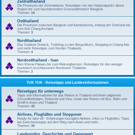
Zentralthailand
Die Provinzen der Zentralebene. Reisetipps von den Nationalparks dieser
Region bis zum faszinierendem Grosstadtmoloch Bangkok.
Themen:
14
Ostthailand
Die Provinzen zwischen Bangkok und Kambodscha, entlang der Ostküste bis
zum Koh Chang Archipel.
Themen:
3
Nordthailand
Das Goldene Dreieck, Trekking zu den Bergvölkern, Shopping in Chiang Mai
und mehr Reisetipps zum Norden Thailands.
Themen:
4
Nordostthailand - Isan
Vom Khorat-Plataeu bis zum Mekongbecken. Reisetipps für den weniger
touristisch erschlossenen Nordosten Thailands.
Themen:
2
TUK TUK - Reisetipps und Landesinformationen
Reisetipps für unterwegs
Tipps und Informationen für das Reisen in Thailand und Asien allgemein.
Gesundheitstipps, Reisezeit und Visa, sowie das Reisen mit Bus, Bahn und
Schiff in Asien und Thailand.
Themen:
42
Airlines, Flughäfen und Stoppover
Ready for take off - Erfahrungen bezüglich Airlines, Infos zu Flughäfen, Tipps
bei Zwischenstopps auf dem Weg nach Asien und mehr...
Themen:
34
Landesinfos, Geschichte und Gegenwart