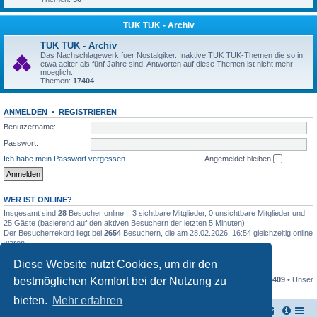
TUK TUK - Archiv
TUK TUK - Archiv
Das Nachschlagewerk fuer Nostalgiker. Inaktive TUK TUK-Themen die so in
etwa aelter als fünf Jahre sind. Antworten auf diese Themen ist nicht mehr
moeglich.
Themen:
17404
ANMELDEN
•
REGISTRIEREN
Benutzername:
Passwort:
Ich habe mein Passwort vergessen
Angemeldet bleiben
WER IST ONLINE?
Insgesamt sind
28
Besucher online :: 3 sichtbare Mitglieder, 0 unsichtbare Mitglieder und
25 Gäste (basierend auf den aktiven Besuchern der letzten 5 Minuten)
Der Besucherrekord liegt bei
2654
Besuchern, die am 28.02.2026, 16:54 gleichzeitig online
waren.
Diese Website nutzt Cookies, um dir den
STATISTIK
bestmöglichen Komfort bei der Nutzung zu
Beiträge insgesamt
161446
• Themen insgesamt
17948
• Mitglieder insgesamt
409
• Unser
neuestes Mitglied:
Stefan2812
bieten.
Mehr erfahren
TUK TUK Thailand Reisetipps
Foren-Übersicht