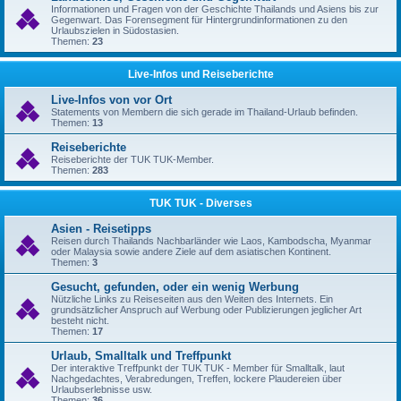
Informationen und Fragen von der Geschichte Thailands und Asiens bis zur
Gegenwart. Das Forensegment für Hintergrundinformationen zu den
Urlaubszielen in Südostasien.
Themen:
23
Live-Infos und Reiseberichte
Live-Infos von vor Ort
Statements von Membern die sich gerade im Thailand-Urlaub befinden.
Themen:
13
Reiseberichte
Reiseberichte der TUK TUK-Member.
Themen:
283
TUK TUK - Diverses
Asien - Reisetipps
Reisen durch Thailands Nachbarländer wie Laos, Kambodscha, Myanmar
oder Malaysia sowie andere Ziele auf dem asiatischen Kontinent.
Themen:
3
Gesucht, gefunden, oder ein wenig Werbung
Nützliche Links zu Reiseseiten aus den Weiten des Internets. Ein
grundsätzlicher Anspruch auf Werbung oder Publizierungen jeglicher Art
besteht nicht.
Themen:
17
Urlaub, Smalltalk und Treffpunkt
Der interaktive Treffpunkt der TUK TUK - Member für Smalltalk, laut
Nachgedachtes, Verabredungen, Treffen, lockere Plaudereien über
Urlaubserlebnisse usw.
Themen:
36