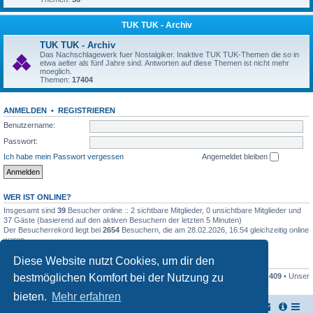
TUK TUK - Archiv
TUK TUK - Archiv
Das Nachschlagewerk fuer Nostalgiker. Inaktive TUK TUK-Themen die so in
etwa aelter als fünf Jahre sind. Antworten auf diese Themen ist nicht mehr
moeglich.
Themen:
17404
ANMELDEN
•
REGISTRIEREN
Benutzername:
Passwort:
Ich habe mein Passwort vergessen
Angemeldet bleiben
WER IST ONLINE?
Insgesamt sind
39
Besucher online :: 2 sichtbare Mitglieder, 0 unsichtbare Mitglieder und
37 Gäste (basierend auf den aktiven Besuchern der letzten 5 Minuten)
Der Besucherrekord liegt bei
2654
Besuchern, die am 28.02.2026, 16:54 gleichzeitig online
waren.
Diese Website nutzt Cookies, um dir den
STATISTIK
bestmöglichen Komfort bei der Nutzung zu
Beiträge insgesamt
161445
• Themen insgesamt
17948
• Mitglieder insgesamt
409
• Unser
neuestes Mitglied:
Stefan2812
bieten.
Mehr erfahren
TUK TUK Thailand Reisetipps
Foren-Übersicht