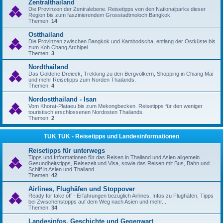
Zentralthailand
Die Provinzen der Zentralebene. Reisetipps von den Nationalparks dieser
Region bis zum faszinierendem Grosstadtmoloch Bangkok.
Themen:
14
Ostthailand
Die Provinzen zwischen Bangkok und Kambodscha, entlang der Ostküste bis
zum Koh Chang Archipel.
Themen:
3
Nordthailand
Das Goldene Dreieck, Trekking zu den Bergvölkern, Shopping in Chiang Mai
und mehr Reisetipps zum Norden Thailands.
Themen:
4
Nordostthailand - Isan
Vom Khorat-Plataeu bis zum Mekongbecken. Reisetipps für den weniger
touristisch erschlossenen Nordosten Thailands.
Themen:
2
TUK TUK - Reisetipps und Landesinformationen
Reisetipps für unterwegs
Tipps und Informationen für das Reisen in Thailand und Asien allgemein.
Gesundheitstipps, Reisezeit und Visa, sowie das Reisen mit Bus, Bahn und
Schiff in Asien und Thailand.
Themen:
42
Airlines, Flughäfen und Stoppover
Ready for take off - Erfahrungen bezüglich Airlines, Infos zu Flughäfen, Tipps
bei Zwischenstopps auf dem Weg nach Asien und mehr...
Themen:
34
Landesinfos, Geschichte und Gegenwart