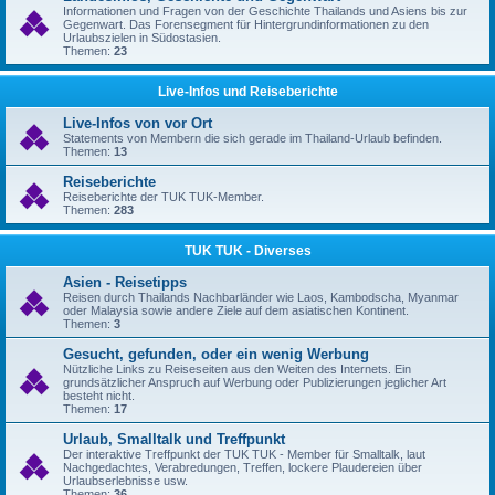
Informationen und Fragen von der Geschichte Thailands und Asiens bis zur
Gegenwart. Das Forensegment für Hintergrundinformationen zu den
Urlaubszielen in Südostasien.
Themen:
23
Live-Infos und Reiseberichte
Live-Infos von vor Ort
Statements von Membern die sich gerade im Thailand-Urlaub befinden.
Themen:
13
Reiseberichte
Reiseberichte der TUK TUK-Member.
Themen:
283
TUK TUK - Diverses
Asien - Reisetipps
Reisen durch Thailands Nachbarländer wie Laos, Kambodscha, Myanmar
oder Malaysia sowie andere Ziele auf dem asiatischen Kontinent.
Themen:
3
Gesucht, gefunden, oder ein wenig Werbung
Nützliche Links zu Reiseseiten aus den Weiten des Internets. Ein
grundsätzlicher Anspruch auf Werbung oder Publizierungen jeglicher Art
besteht nicht.
Themen:
17
Urlaub, Smalltalk und Treffpunkt
Der interaktive Treffpunkt der TUK TUK - Member für Smalltalk, laut
Nachgedachtes, Verabredungen, Treffen, lockere Plaudereien über
Urlaubserlebnisse usw.
Themen:
36