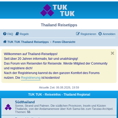
Thailand Reisetipps
FAQ
Regeln
Registrieren
Anmelden
TUK TUK Thailand Reisetipps
Foren-Übersicht
Willkommen auf Thailand-Reisetipps!
Seit über 20 Jahren informativ, fair und unabhängig!
Das Forum von Reisenden für Reisende. Werde Mitglied der Community
und registriere dich!
Nach der Registrierung kannst du den ganzen Komfort des Forums
nutzen. Die
Registrierung
ist kostenlos!
Aktuelle Zeit: 06.08.2026, 19:59
TUK TUK - Reiseinfos - Thailand Regional
Südthailand
Sonne, Strand und Palmen. Die südlichen Provinzen, Inseln und Küsten
Thailands, von der Andamanensee über Koh Samui bis zum Tarutao Archipel.
Themen:
55