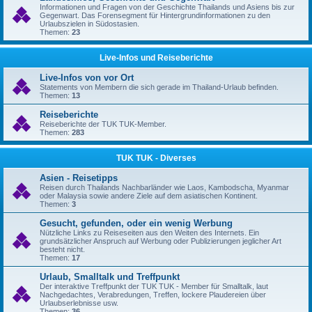
Informationen und Fragen von der Geschichte Thailands und Asiens bis zur
Gegenwart. Das Forensegment für Hintergrundinformationen zu den
Urlaubszielen in Südostasien.
Themen:
23
Live-Infos und Reiseberichte
Live-Infos von vor Ort
Statements von Membern die sich gerade im Thailand-Urlaub befinden.
Themen:
13
Reiseberichte
Reiseberichte der TUK TUK-Member.
Themen:
283
TUK TUK - Diverses
Asien - Reisetipps
Reisen durch Thailands Nachbarländer wie Laos, Kambodscha, Myanmar
oder Malaysia sowie andere Ziele auf dem asiatischen Kontinent.
Themen:
3
Gesucht, gefunden, oder ein wenig Werbung
Nützliche Links zu Reiseseiten aus den Weiten des Internets. Ein
grundsätzlicher Anspruch auf Werbung oder Publizierungen jeglicher Art
besteht nicht.
Themen:
17
Urlaub, Smalltalk und Treffpunkt
Der interaktive Treffpunkt der TUK TUK - Member für Smalltalk, laut
Nachgedachtes, Verabredungen, Treffen, lockere Plaudereien über
Urlaubserlebnisse usw.
Themen:
36