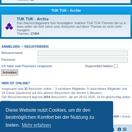
TUK TUK - Archiv
TUK TUK - Archiv
Das Nachschlagewerk fuer Nostalgiker. Inaktive TUK TUK-Themen die so in
etwa aelter als fünf Jahre sind. Antworten auf diese Themen ist nicht mehr
moeglich.
Themen:
17404
ANMELDEN
•
REGISTRIEREN
Benutzername:
Passwort:
Ich habe mein Passwort vergessen
Angemeldet bleiben
WER IST ONLINE?
Insgesamt sind
32
Besucher online :: 3 sichtbare Mitglieder, 0 unsichtbare Mitglieder und
29 Gäste (basierend auf den aktiven Besuchern der letzten 5 Minuten)
Der Besucherrekord liegt bei
2654
Besuchern, die am 28.02.2026, 16:54 gleichzeitig online
waren.
Diese Website nutzt Cookies, um dir den
STATISTIK
bestmöglichen Komfort bei der Nutzung zu
Beiträge insgesamt
161446
• Themen insgesamt
17948
• Mitglieder insgesamt
409
• Unser
neuestes Mitglied:
Stefan2812
bieten.
Mehr erfahren
TUK TUK Thailand Reisetipps
Foren-Übersicht