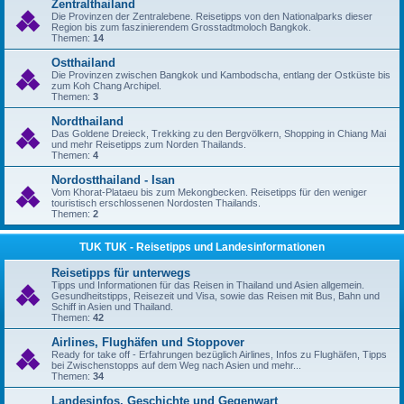
Zentralthailand
Die Provinzen der Zentralebene. Reisetipps von den Nationalparks dieser
Region bis zum faszinierendem Grosstadtmoloch Bangkok.
Themen:
14
Ostthailand
Die Provinzen zwischen Bangkok und Kambodscha, entlang der Ostküste bis
zum Koh Chang Archipel.
Themen:
3
Nordthailand
Das Goldene Dreieck, Trekking zu den Bergvölkern, Shopping in Chiang Mai
und mehr Reisetipps zum Norden Thailands.
Themen:
4
Nordostthailand - Isan
Vom Khorat-Plataeu bis zum Mekongbecken. Reisetipps für den weniger
touristisch erschlossenen Nordosten Thailands.
Themen:
2
TUK TUK - Reisetipps und Landesinformationen
Reisetipps für unterwegs
Tipps und Informationen für das Reisen in Thailand und Asien allgemein.
Gesundheitstipps, Reisezeit und Visa, sowie das Reisen mit Bus, Bahn und
Schiff in Asien und Thailand.
Themen:
42
Airlines, Flughäfen und Stoppover
Ready for take off - Erfahrungen bezüglich Airlines, Infos zu Flughäfen, Tipps
bei Zwischenstopps auf dem Weg nach Asien und mehr...
Themen:
34
Landesinfos, Geschichte und Gegenwart