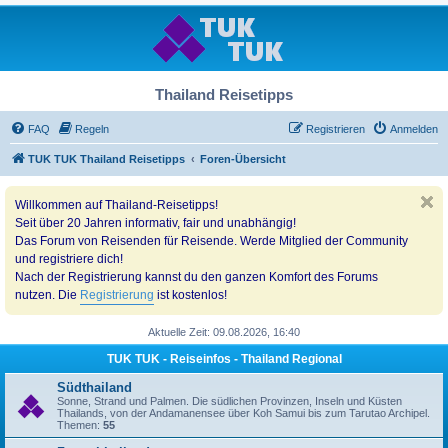
Thailand Reisetipps
FAQ
Regeln
Registrieren
Anmelden
TUK TUK Thailand Reisetipps
Foren-Übersicht
Willkommen auf Thailand-Reisetipps!
Seit über 20 Jahren informativ, fair und unabhängig!
Das Forum von Reisenden für Reisende. Werde Mitglied der Community
und registriere dich!
Nach der Registrierung kannst du den ganzen Komfort des Forums
nutzen. Die
Registrierung
ist kostenlos!
Aktuelle Zeit: 09.08.2026, 16:40
TUK TUK - Reiseinfos - Thailand Regional
Südthailand
Sonne, Strand und Palmen. Die südlichen Provinzen, Inseln und Küsten
Thailands, von der Andamanensee über Koh Samui bis zum Tarutao Archipel.
Themen:
55