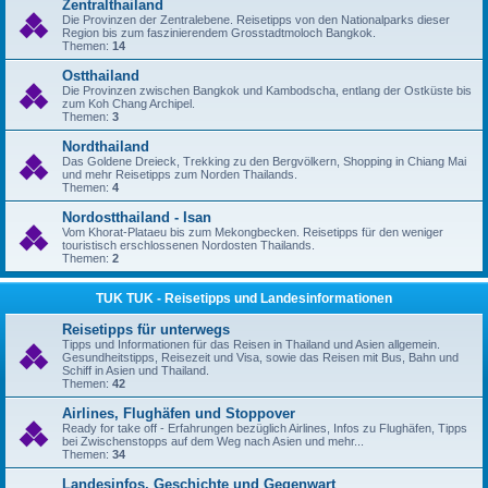
Zentralthailand
Die Provinzen der Zentralebene. Reisetipps von den Nationalparks dieser
Region bis zum faszinierendem Grosstadtmoloch Bangkok.
Themen:
14
Ostthailand
Die Provinzen zwischen Bangkok und Kambodscha, entlang der Ostküste bis
zum Koh Chang Archipel.
Themen:
3
Nordthailand
Das Goldene Dreieck, Trekking zu den Bergvölkern, Shopping in Chiang Mai
und mehr Reisetipps zum Norden Thailands.
Themen:
4
Nordostthailand - Isan
Vom Khorat-Plataeu bis zum Mekongbecken. Reisetipps für den weniger
touristisch erschlossenen Nordosten Thailands.
Themen:
2
TUK TUK - Reisetipps und Landesinformationen
Reisetipps für unterwegs
Tipps und Informationen für das Reisen in Thailand und Asien allgemein.
Gesundheitstipps, Reisezeit und Visa, sowie das Reisen mit Bus, Bahn und
Schiff in Asien und Thailand.
Themen:
42
Airlines, Flughäfen und Stoppover
Ready for take off - Erfahrungen bezüglich Airlines, Infos zu Flughäfen, Tipps
bei Zwischenstopps auf dem Weg nach Asien und mehr...
Themen:
34
Landesinfos, Geschichte und Gegenwart