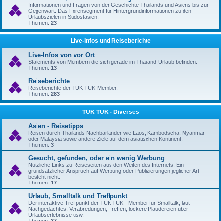
Informationen und Fragen von der Geschichte Thailands und Asiens bis zur
Gegenwart. Das Forensegment für Hintergrundinformationen zu den
Urlaubszielen in Südostasien.
Themen:
23
Live-Infos und Reiseberichte
Live-Infos von vor Ort
Statements von Membern die sich gerade im Thailand-Urlaub befinden.
Themen:
13
Reiseberichte
Reiseberichte der TUK TUK-Member.
Themen:
283
TUK TUK - Diverses
Asien - Reisetipps
Reisen durch Thailands Nachbarländer wie Laos, Kambodscha, Myanmar
oder Malaysia sowie andere Ziele auf dem asiatischen Kontinent.
Themen:
3
Gesucht, gefunden, oder ein wenig Werbung
Nützliche Links zu Reiseseiten aus den Weiten des Internets. Ein
grundsätzlicher Anspruch auf Werbung oder Publizierungen jeglicher Art
besteht nicht.
Themen:
17
Urlaub, Smalltalk und Treffpunkt
Der interaktive Treffpunkt der TUK TUK - Member für Smalltalk, laut
Nachgedachtes, Verabredungen, Treffen, lockere Plaudereien über
Urlaubserlebnisse usw.
Themen:
37