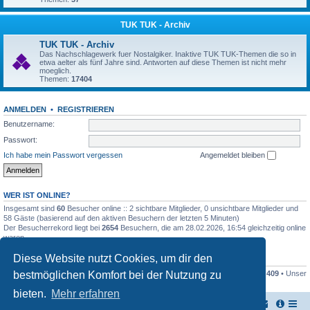
TUK TUK - Archiv
TUK TUK - Archiv
Das Nachschlagewerk fuer Nostalgiker. Inaktive TUK TUK-Themen die so in
etwa aelter als fünf Jahre sind. Antworten auf diese Themen ist nicht mehr
moeglich.
Themen:
17404
ANMELDEN
•
REGISTRIEREN
Benutzername:
Passwort:
Ich habe mein Passwort vergessen
Angemeldet bleiben
WER IST ONLINE?
Insgesamt sind
60
Besucher online :: 2 sichtbare Mitglieder, 0 unsichtbare Mitglieder und
58 Gäste (basierend auf den aktiven Besuchern der letzten 5 Minuten)
Der Besucherrekord liegt bei
2654
Besuchern, die am 28.02.2026, 16:54 gleichzeitig online
waren.
Diese Website nutzt Cookies, um dir den
STATISTIK
bestmöglichen Komfort bei der Nutzung zu
Beiträge insgesamt
161446
• Themen insgesamt
17949
• Mitglieder insgesamt
409
• Unser
neuestes Mitglied:
Stefan2812
bieten.
Mehr erfahren
TUK TUK Thailand Reisetipps
Foren-Übersicht