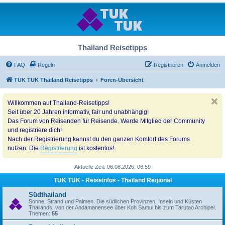
Thailand Reisetipps
FAQ
Regeln
Registrieren
Anmelden
TUK TUK Thailand Reisetipps
Foren-Übersicht
Willkommen auf Thailand-Reisetipps!
Seit über 20 Jahren informativ, fair und unabhängig!
Das Forum von Reisenden für Reisende. Werde Mitglied der Community
und registriere dich!
Nach der Registrierung kannst du den ganzen Komfort des Forums
nutzen. Die
Registrierung
ist kostenlos!
Aktuelle Zeit: 06.08.2026, 06:59
TUK TUK - Reiseinfos - Thailand Regional
Südthailand
Sonne, Strand und Palmen. Die südlichen Provinzen, Inseln und Küsten
Thailands, von der Andamanensee über Koh Samui bis zum Tarutao Archipel.
Themen:
55