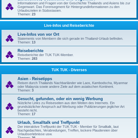
Informationen und Fragen von der Geschichte Thailands und Asiens bis zur
Gegenwart. Das Forensegment für Hintergrundinformationen zu den
Urlaubszielen in Südostasien.
Themen:
23
Live-Infos und Reiseberichte
Live-Infos von vor Ort
Statements von Membern die sich gerade im Thailand-Urlaub befinden.
Themen:
13
Reiseberichte
Reiseberichte der TUK TUK-Member.
Themen:
283
TUK TUK - Diverses
Asien - Reisetipps
Reisen durch Thailands Nachbarländer wie Laos, Kambodscha, Myanmar
oder Malaysia sowie andere Ziele auf dem asiatischen Kontinent.
Themen:
3
Gesucht, gefunden, oder ein wenig Werbung
Nützliche Links zu Reiseseiten aus den Weiten des Internets. Ein
grundsätzlicher Anspruch auf Werbung oder Publizierungen jeglicher Art
besteht nicht.
Themen:
17
Urlaub, Smalltalk und Treffpunkt
Der interaktive Treffpunkt der TUK TUK - Member für Smalltalk, laut
Nachgedachtes, Verabredungen, Treffen, lockere Plaudereien über
Urlaubserlebnisse usw.
Themen:
36