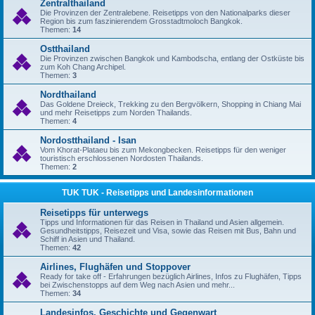
Zentralthailand
Die Provinzen der Zentralebene. Reisetipps von den Nationalparks dieser
Region bis zum faszinierendem Grosstadtmoloch Bangkok.
Themen:
14
Ostthailand
Die Provinzen zwischen Bangkok und Kambodscha, entlang der Ostküste bis
zum Koh Chang Archipel.
Themen:
3
Nordthailand
Das Goldene Dreieck, Trekking zu den Bergvölkern, Shopping in Chiang Mai
und mehr Reisetipps zum Norden Thailands.
Themen:
4
Nordostthailand - Isan
Vom Khorat-Plataeu bis zum Mekongbecken. Reisetipps für den weniger
touristisch erschlossenen Nordosten Thailands.
Themen:
2
TUK TUK - Reisetipps und Landesinformationen
Reisetipps für unterwegs
Tipps und Informationen für das Reisen in Thailand und Asien allgemein.
Gesundheitstipps, Reisezeit und Visa, sowie das Reisen mit Bus, Bahn und
Schiff in Asien und Thailand.
Themen:
42
Airlines, Flughäfen und Stoppover
Ready for take off - Erfahrungen bezüglich Airlines, Infos zu Flughäfen, Tipps
bei Zwischenstopps auf dem Weg nach Asien und mehr...
Themen:
34
Landesinfos, Geschichte und Gegenwart