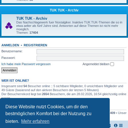
TUK TUK - Archiv
TUK TUK - Archiv
Das Nachschlagewerk fuer Nostalgiker. Inaktive TUK TUK-Themen die so in
etwa aelter als fünf Jahre sind. Antworten auf diese Themen ist nicht mehr
moeglich.
Themen:
17404
ANMELDEN
•
REGISTRIEREN
Benutzername:
Passwort:
Ich habe mein Passwort vergessen
Angemeldet bleiben
WER IST ONLINE?
Insgesamt sind
54
Besucher online :: 5 sichtbare Mitglieder, 0 unsichtbare Mitglieder und
49 Gäste (basierend auf den aktiven Besuchern der letzten 5 Minuten)
Der Besucherrekord liegt bei
2654
Besuchern, die am 28.02.2026, 16:54 gleichzeitig online
waren.
Diese Website nutzt Cookies, um dir den
STATISTIK
bestmöglichen Komfort bei der Nutzung zu
Beiträge insgesamt
161446
• Themen insgesamt
17948
• Mitglieder insgesamt
409
• Unser
neuestes Mitglied:
Stefan2812
bieten.
Mehr erfahren
TUK TUK Thailand Reisetipps
Foren-Übersicht