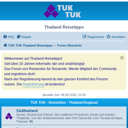
Thailand Reisetipps
FAQ
Regeln
Registrieren
Anmelden
TUK TUK Thailand Reisetipps
Foren-Übersicht
Willkommen auf Thailand-Reisetipps!
Seit über 20 Jahren informativ, fair und unabhängig!
Das Forum von Reisenden für Reisende. Werde Mitglied der Community
und registriere dich!
Nach der Registrierung kannst du den ganzen Komfort des Forums
nutzen. Die
Registrierung
ist kostenlos!
Aktuelle Zeit: 08.08.2026, 15:50
TUK TUK - Reiseinfos - Thailand Regional
Südthailand
Sonne, Strand und Palmen. Die südlichen Provinzen, Inseln und Küsten
Thailands, von der Andamanensee über Koh Samui bis zum Tarutao Archipel.
Themen:
55