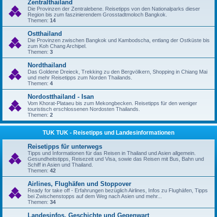
Zentralthailand
Die Provinzen der Zentralebene. Reisetipps von den Nationalparks dieser
Region bis zum faszinierendem Grosstadtmoloch Bangkok.
Themen:
14
Ostthailand
Die Provinzen zwischen Bangkok und Kambodscha, entlang der Ostküste bis
zum Koh Chang Archipel.
Themen:
3
Nordthailand
Das Goldene Dreieck, Trekking zu den Bergvölkern, Shopping in Chiang Mai
und mehr Reisetipps zum Norden Thailands.
Themen:
4
Nordostthailand - Isan
Vom Khorat-Plataeu bis zum Mekongbecken. Reisetipps für den weniger
touristisch erschlossenen Nordosten Thailands.
Themen:
2
TUK TUK - Reisetipps und Landesinformationen
Reisetipps für unterwegs
Tipps und Informationen für das Reisen in Thailand und Asien allgemein.
Gesundheitstipps, Reisezeit und Visa, sowie das Reisen mit Bus, Bahn und
Schiff in Asien und Thailand.
Themen:
42
Airlines, Flughäfen und Stoppover
Ready for take off - Erfahrungen bezüglich Airlines, Infos zu Flughäfen, Tipps
bei Zwischenstopps auf dem Weg nach Asien und mehr...
Themen:
34
Landesinfos, Geschichte und Gegenwart