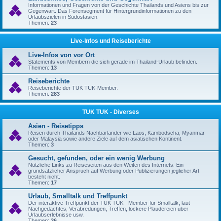
Informationen und Fragen von der Geschichte Thailands und Asiens bis zur
Gegenwart. Das Forensegment für Hintergrundinformationen zu den
Urlaubszielen in Südostasien.
Themen:
23
Live-Infos und Reiseberichte
Live-Infos von vor Ort
Statements von Membern die sich gerade im Thailand-Urlaub befinden.
Themen:
13
Reiseberichte
Reiseberichte der TUK TUK-Member.
Themen:
283
TUK TUK - Diverses
Asien - Reisetipps
Reisen durch Thailands Nachbarländer wie Laos, Kambodscha, Myanmar
oder Malaysia sowie andere Ziele auf dem asiatischen Kontinent.
Themen:
3
Gesucht, gefunden, oder ein wenig Werbung
Nützliche Links zu Reiseseiten aus den Weiten des Internets. Ein
grundsätzlicher Anspruch auf Werbung oder Publizierungen jeglicher Art
besteht nicht.
Themen:
17
Urlaub, Smalltalk und Treffpunkt
Der interaktive Treffpunkt der TUK TUK - Member für Smalltalk, laut
Nachgedachtes, Verabredungen, Treffen, lockere Plaudereien über
Urlaubserlebnisse usw.
Themen:
36