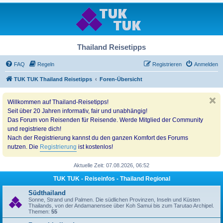
Thailand Reisetipps
FAQ
Regeln
Registrieren
Anmelden
TUK TUK Thailand Reisetipps
Foren-Übersicht
Willkommen auf Thailand-Reisetipps!
Seit über 20 Jahren informativ, fair und unabhängig!
Das Forum von Reisenden für Reisende. Werde Mitglied der Community
und registriere dich!
Nach der Registrierung kannst du den ganzen Komfort des Forums
nutzen. Die
Registrierung
ist kostenlos!
Aktuelle Zeit: 07.08.2026, 06:52
TUK TUK - Reiseinfos - Thailand Regional
Südthailand
Sonne, Strand und Palmen. Die südlichen Provinzen, Inseln und Küsten
Thailands, von der Andamanensee über Koh Samui bis zum Tarutao Archipel.
Themen:
55