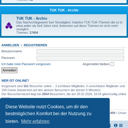
TUK TUK - Archiv
TUK TUK - Archiv
Das Nachschlagewerk fuer Nostalgiker. Inaktive TUK TUK-Themen die so in
etwa aelter als fünf Jahre sind. Antworten auf diese Themen ist nicht mehr
moeglich.
Themen:
17404
ANMELDEN
•
REGISTRIEREN
Benutzername:
Passwort:
Ich habe mein Passwort vergessen
Angemeldet bleiben
WER IST ONLINE?
Insgesamt sind
161
Besucher online :: 3 sichtbare Mitglieder, 0 unsichtbare Mitglieder und
158 Gäste (basierend auf den aktiven Besuchern der letzten 5 Minuten)
Der Besucherrekord liegt bei
2654
Besuchern, die am 28.02.2026, 16:54 gleichzeitig online
waren.
Diese Website nutzt Cookies, um dir den
STATISTIK
bestmöglichen Komfort bei der Nutzung zu
Beiträge insgesamt
161445
• Themen insgesamt
17948
• Mitglieder insgesamt
409
• Unser
neuestes Mitglied:
Stefan2812
bieten.
Mehr erfahren
TUK TUK Thailand Reisetipps
Foren-Übersicht