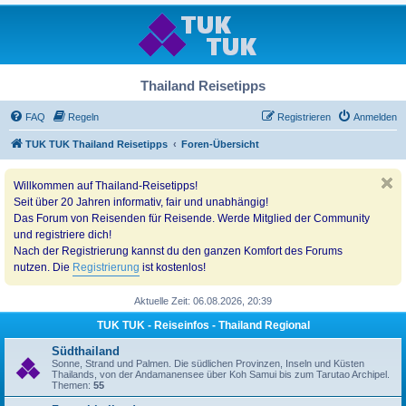
Thailand Reisetipps
FAQ
Regeln
Registrieren
Anmelden
TUK TUK Thailand Reisetipps
Foren-Übersicht
Willkommen auf Thailand-Reisetipps!
Seit über 20 Jahren informativ, fair und unabhängig!
Das Forum von Reisenden für Reisende. Werde Mitglied der Community
und registriere dich!
Nach der Registrierung kannst du den ganzen Komfort des Forums
nutzen. Die
Registrierung
ist kostenlos!
Aktuelle Zeit: 06.08.2026, 20:39
TUK TUK - Reiseinfos - Thailand Regional
Südthailand
Sonne, Strand und Palmen. Die südlichen Provinzen, Inseln und Küsten
Thailands, von der Andamanensee über Koh Samui bis zum Tarutao Archipel.
Themen:
55