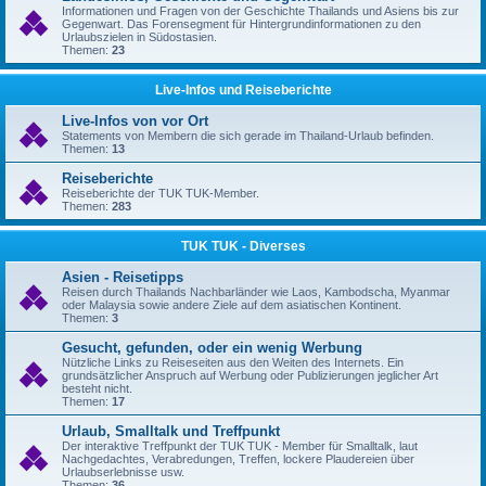
Informationen und Fragen von der Geschichte Thailands und Asiens bis zur
Gegenwart. Das Forensegment für Hintergrundinformationen zu den
Urlaubszielen in Südostasien.
Themen:
23
Live-Infos und Reiseberichte
Live-Infos von vor Ort
Statements von Membern die sich gerade im Thailand-Urlaub befinden.
Themen:
13
Reiseberichte
Reiseberichte der TUK TUK-Member.
Themen:
283
TUK TUK - Diverses
Asien - Reisetipps
Reisen durch Thailands Nachbarländer wie Laos, Kambodscha, Myanmar
oder Malaysia sowie andere Ziele auf dem asiatischen Kontinent.
Themen:
3
Gesucht, gefunden, oder ein wenig Werbung
Nützliche Links zu Reiseseiten aus den Weiten des Internets. Ein
grundsätzlicher Anspruch auf Werbung oder Publizierungen jeglicher Art
besteht nicht.
Themen:
17
Urlaub, Smalltalk und Treffpunkt
Der interaktive Treffpunkt der TUK TUK - Member für Smalltalk, laut
Nachgedachtes, Verabredungen, Treffen, lockere Plaudereien über
Urlaubserlebnisse usw.
Themen:
36