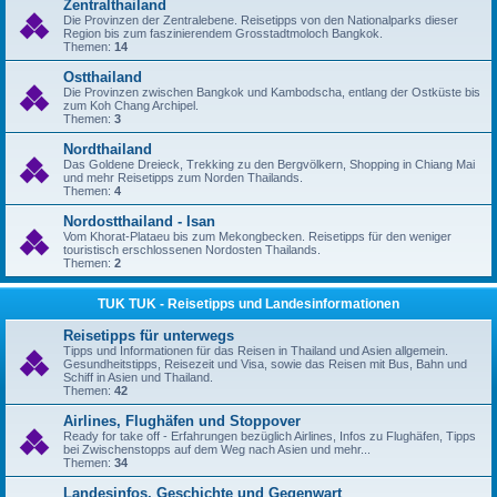
Zentralthailand
Die Provinzen der Zentralebene. Reisetipps von den Nationalparks dieser
Region bis zum faszinierendem Grosstadtmoloch Bangkok.
Themen:
14
Ostthailand
Die Provinzen zwischen Bangkok und Kambodscha, entlang der Ostküste bis
zum Koh Chang Archipel.
Themen:
3
Nordthailand
Das Goldene Dreieck, Trekking zu den Bergvölkern, Shopping in Chiang Mai
und mehr Reisetipps zum Norden Thailands.
Themen:
4
Nordostthailand - Isan
Vom Khorat-Plataeu bis zum Mekongbecken. Reisetipps für den weniger
touristisch erschlossenen Nordosten Thailands.
Themen:
2
TUK TUK - Reisetipps und Landesinformationen
Reisetipps für unterwegs
Tipps und Informationen für das Reisen in Thailand und Asien allgemein.
Gesundheitstipps, Reisezeit und Visa, sowie das Reisen mit Bus, Bahn und
Schiff in Asien und Thailand.
Themen:
42
Airlines, Flughäfen und Stoppover
Ready for take off - Erfahrungen bezüglich Airlines, Infos zu Flughäfen, Tipps
bei Zwischenstopps auf dem Weg nach Asien und mehr...
Themen:
34
Landesinfos, Geschichte und Gegenwart