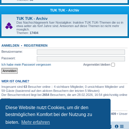
TUK TUK - Archiv
TUK TUK - Archiv
Das Nachschlagewerk fuer Nostalgiker. Inaktive TUK TUK-Themen die so in
etwa aelter als fünf Jahre sind. Antworten auf diese Themen ist nicht mehr
moeglich.
Themen:
17404
ANMELDEN
•
REGISTRIEREN
Benutzername:
Passwort:
Ich habe mein Passwort vergessen
Angemeldet bleiben
WER IST ONLINE?
Insgesamt sind
63
Besucher online :: 4 sichtbare Mitglieder, 0 unsichtbare Mitglieder und
59 Gäste (basierend auf den aktiven Besuchern der letzten 5 Minuten)
Der Besucherrekord liegt bei
2654
Besuchern, die am 28.02.2026, 16:54 gleichzeitig online
waren.
Diese Website nutzt Cookies, um dir den
STATISTIK
bestmöglichen Komfort bei der Nutzung zu
Beiträge insgesamt
161445
• Themen insgesamt
17948
• Mitglieder insgesamt
409
• Unser
neuestes Mitglied:
Stefan2812
bieten.
Mehr erfahren
TUK TUK Thailand Reisetipps
Foren-Übersicht