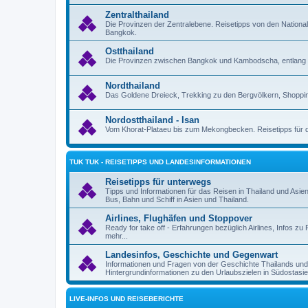
Zentralthailand
Die Provinzen der Zentralebene. Reisetipps von den Nation
Bangkok.
Ostthailand
Die Provinzen zwischen Bangkok und Kambodscha, entlang 
Nordthailand
Das Goldene Dreieck, Trekking zu den Bergvölkern, Shoppin
Nordostthailand - Isan
Vom Khorat-Plataeu bis zum Mekongbecken. Reisetipps für d
TUK TUK - REISETIPPS UND LANDESINFORMATIONEN
Reisetipps für unterwegs
Tipps und Informationen für das Reisen in Thailand und Asie
Bus, Bahn und Schiff in Asien und Thailand.
Airlines, Flughäfen und Stoppover
Ready for take off - Erfahrungen bezüglich Airlines, Infos 
mehr...
Landesinfos, Geschichte und Gegenwart
Informationen und Fragen von der Geschichte Thailands un
Hintergrundinformationen zu den Urlaubszielen in Südostasie
LIVE-INFOS UND REISEBERICHTE