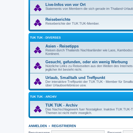
Live-Infos von vor Ort
Statements von Membern die sich gerade im Thailand-Urlaub
Reiseberichte
Reiseberichte der TUK TUK-Member.
TUK TUK - DIVERSES
Asien - Reisetipps
Reisen durch Thailands Nachbarländer wie Laos, Kambodsch
Kontinent.
Gesucht, gefunden, oder ein wenig Werbung
Nützliche Links zu Reiseseiten aus den Weiten des Internet
jeglicher Art besteht nicht.
Urlaub, Smalltalk und Treffpunkt
Der interaktive Treffpunkt der TUK TUK - Member für Smallt
über Urlaubserlebnisse usw.
TUK TUK - ARCHIV
TUK TUK - Archiv
Das Nachschlagewerk fuer Nostalgiker. Inaktive TUK TUK-Them
Themen ist nicht mehr moeglich.
ANMELDEN
•
REGISTRIEREN
Benutzername:
Passwort: