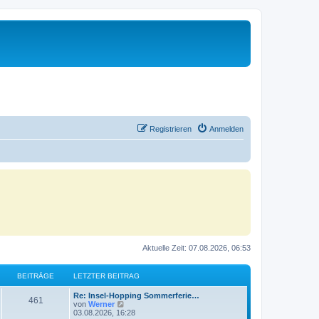
Registrieren
Anmelden
Aktuelle Zeit: 07.08.2026, 06:53
BEITRÄGE
LETZTER BEITRAG
Re: Insel-Hopping Sommerferie…
461
N
von
Werner
e
03.08.2026, 16:28