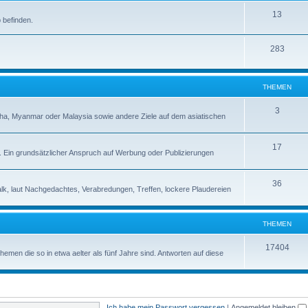
13
 befinden.
283
THEMEN
3
a, Myanmar oder Malaysia sowie andere Ziele auf dem asiatischen
17
s. Ein grundsätzlicher Anspruch auf Werbung oder Publizierungen
36
alk, laut Nachgedachtes, Verabredungen, Treffen, lockere Plaudereien
THEMEN
17404
en die so in etwa aelter als fünf Jahre sind. Antworten auf diese
Ich habe mein Passwort vergessen
|
Angemeldet bleiben