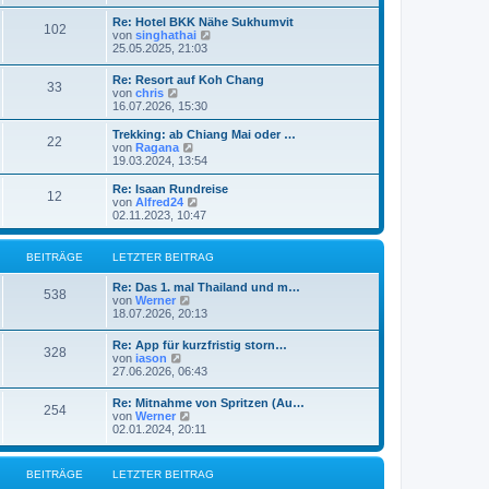
u
e
Re: Hotel BKK Nähe Sukhumvit
102
s
N
von
singhathai
t
e
25.05.2025, 21:03
e
u
r
e
Re: Resort auf Koh Chang
B
33
s
N
von
chris
e
t
e
16.07.2026, 15:30
i
e
u
t
r
e
r
Trekking: ab Chiang Mai oder …
B
22
s
a
N
von
Ragana
e
t
g
e
19.03.2024, 13:54
i
e
u
t
r
e
Re: Isaan Rundreise
r
12
B
s
N
von
Alfred24
a
e
t
e
02.11.2023, 10:47
g
i
e
u
t
r
e
r
B
s
BEITRÄGE
LETZTER BEITRAG
a
e
t
g
i
e
Re: Das 1. mal Thailand und m…
t
r
538
N
von
Werner
r
B
e
18.07.2026, 20:13
a
e
u
g
i
e
Re: App für kurzfristig storn…
t
328
s
N
von
iason
r
t
e
27.06.2026, 06:43
a
e
u
g
r
e
Re: Mitnahme von Spritzen (Au…
B
254
s
N
von
Werner
e
t
e
02.01.2024, 20:11
i
e
u
t
r
e
r
B
s
a
BEITRÄGE
LETZTER BEITRAG
e
t
g
i