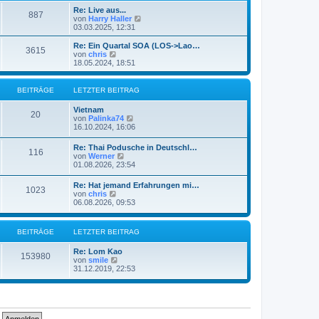
e
t
Re: Live aus...
r
887
r
N
von
Harry Haller
B
a
e
03.03.2025, 12:31
e
g
u
i
e
Re: Ein Quartal SOA (LOS->Lao…
t
3615
s
N
von
chris
r
t
e
18.05.2024, 18:51
a
e
u
g
r
e
B
s
BEITRÄGE
LETZTER BEITRAG
e
t
i
e
Vietnam
t
r
20
N
von
Palinka74
r
B
e
16.10.2024, 16:06
a
e
u
g
i
e
Re: Thai Podusche in Deutschl…
t
116
s
N
von
Werner
r
t
e
01.08.2026, 23:54
a
e
u
g
r
e
Re: Hat jemand Erfahrungen mi…
B
1023
s
N
von
chris
e
t
e
06.08.2026, 09:53
i
e
u
t
r
e
r
B
s
a
BEITRÄGE
LETZTER BEITRAG
e
t
g
i
e
t
Re: Lom Kao
r
153980
r
N
von
smile
B
a
e
31.12.2019, 22:53
e
g
u
i
e
t
s
r
t
a
e
g