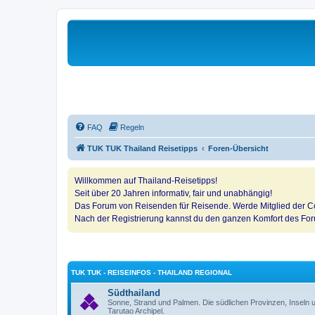
FAQ
Regeln
TUK TUK Thailand Reisetipps
Foren-Übersicht
Willkommen auf Thailand-Reisetipps!
Seit über 20 Jahren informativ, fair und unabhängig!
Das Forum von Reisenden für Reisende. Werde Mitglied der Co
Nach der Registrierung kannst du den ganzen Komfort des Fo
TUK TUK - REISEINFOS - THAILAND REGIONAL
Südthailand
Sonne, Strand und Palmen. Die südlichen Provinzen, Insel
Tarutao Archipel.