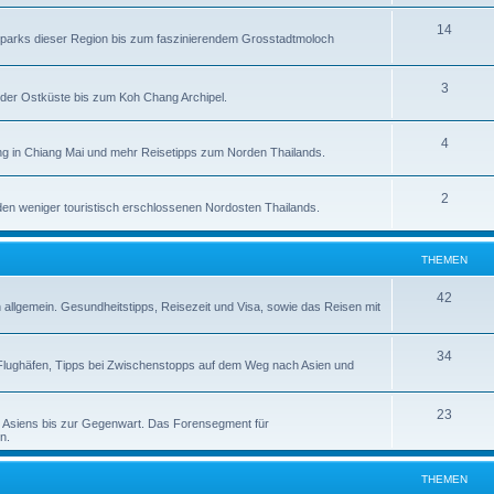
14
alparks dieser Region bis zum faszinierendem Grosstadtmoloch
3
der Ostküste bis zum Koh Chang Archipel.
4
g in Chiang Mai und mehr Reisetipps zum Norden Thailands.
2
en weniger touristisch erschlossenen Nordosten Thailands.
THEMEN
42
n allgemein. Gesundheitstipps, Reisezeit und Visa, sowie das Reisen mit
34
zu Flughäfen, Tipps bei Zwischenstopps auf dem Weg nach Asien und
23
d Asiens bis zur Gegenwart. Das Forensegment für
n.
THEMEN